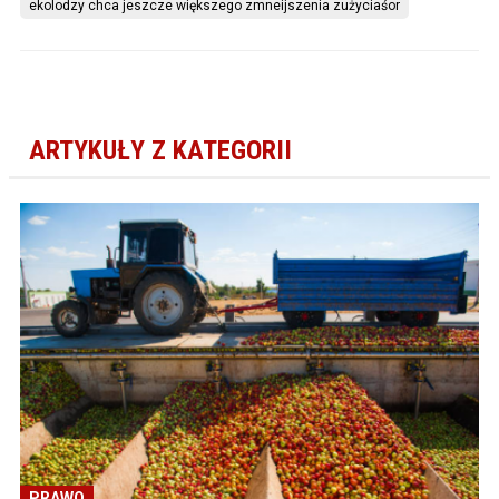
ekolodzy chca jeszcze większego zmneijszenia zużyciaśor
ARTYKUŁY Z KATEGORII
PRAWO