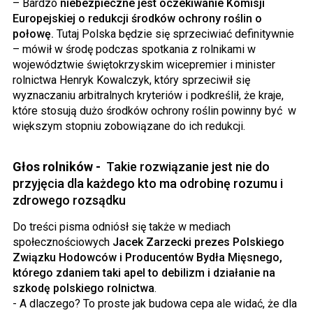
– Bardzo
niebezpieczne jest oczekiwanie Komisji
Europejskiej o redukcji środków ochrony roślin o
połowę.
Tutaj Polska będzie się sprzeciwiać definitywnie
– mówił w środę podczas spotkania z rolnikami w
województwie świętokrzyskim wicepremier i minister
rolnictwa Henryk Kowalczyk, który sprzeciwił się
wyznaczaniu arbitralnych kryteriów i podkreślił, że kraje,
które stosują dużo środków ochrony roślin powinny być w
większym stopniu zobowiązane do ich redukcji.
Głos rolników -
Takie rozwiązanie jest nie do
przyjęcia dla każdego kto ma odrobinę rozumu i
zdrowego rozsądku
Do treści pisma odniósł się także w mediach
społecznościowych
Jacek Zarzecki prezes Polskiego
Związku Hodowców i Producentów Bydła Mięsnego,
którego zdaniem taki apel to debilizm i działanie na
szkodę polskiego rolnictwa
.
- A dlaczego? To proste jak budowa cepa ale widać, że dla