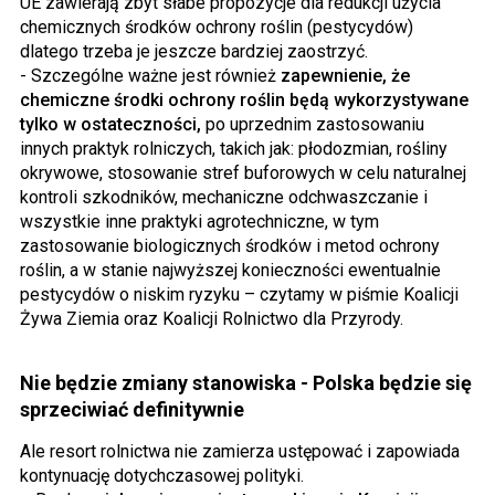
UE zawierają zbyt słabe propozycje dla redukcji użycia
chemicznych środków ochrony roślin (pestycydów)
dlatego trzeba je jeszcze bardziej zaostrzyć.
- Szczególne ważne jest również
zapewnienie, że
chemiczne środki ochrony roślin będą wykorzystywane
tylko w ostateczności,
po uprzednim zastosowaniu
innych praktyk rolniczych, takich jak: płodozmian, rośliny
okrywowe, stosowanie stref buforowych w celu naturalnej
kontroli szkodników, mechaniczne odchwaszczanie i
wszystkie inne praktyki agrotechniczne, w tym
zastosowanie biologicznych środków i metod ochrony
roślin, a w stanie najwyższej konieczności ewentualnie
pestycydów o niskim ryzyku – czytamy w piśmie Koalicji
Żywa Ziemia oraz Koalicji Rolnictwo dla Przyrody.
Nie będzie zmiany stanowiska - Polska będzie się
sprzeciwiać definitywnie
Ale resort rolnictwa nie zamierza ustępować i zapowiada
kontynuację dotychczasowej polityki.