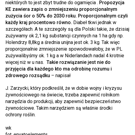
niektórych to jest zbyt trudne do ogarnięcia .
Propozycja
KE zawiera zapis o zmniejszeniu proporcjonalnym
zużycia śor o 50% do 2030 roku. Proporcjonalnym czyli
każdy kraj procentowo równo.
Diabeł tkwi jednak w
szczegółach. A te szczegóły są dla Polski takie, że dzisiaj
zużywamy ok 2,1 kg substancji czynnych na 1 ha gdy np.
Holendrzy 8,8kg a średnia unijna jest ok. 3 kg. Tak więc
proporcjonalnie zmniejszenie spowodowałoby, że w PL
zużywalibyśmy ok. 1 kg a w Niderlandach nadal 4 krotnie
więcej niż w u nas.
Takie rozwiązanie jest nie do
przyjęcia dla każdego kto ma odrobinę rozumu i
zdrowego rozsądku
– napisał
J. Zarzycki, który podkreślił, że w dobie wojny i kryzysu
żywnościowego na świecie, trzeba zapewnić rolnikom
narzędzia do produkcji, aby zapewnić bezpieczeństwo
żywnościowe. Takim narzędziem są właśnie środki
ochrony roślin.
wk
fot. envatoelements