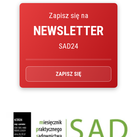
Zapisz się na
NEWSLETTER
SAD24
ZAPISZ SIĘ