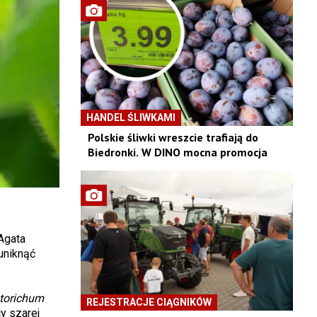
HANDEL ŚLIWKAMI
Polskie śliwki wreszcie trafiają do
Biedronki. W DINO mocna promocja
Agata
uniknąć
etorichum
REJESTRACJE CIĄGNIKÓW
y szarej