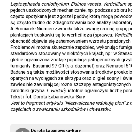
Leptosphaeria coniothyrium
,
Elsinoe veneta
,
Verticillium
sp
pędach uszkodzonych mechanicznie, np. podczas zbioru k
często spotykana jest zgorzel pędów, którą mogą powodo
są często trudne do zdiagnozowania bez analizy laboratoryj
A. Broniarek-Niemiec zwróciła także uwagę na inną grupę 
plantacjach truskawki są to
werticilioza
(sprawca:
Verticill
obecność objawia się zahamowaniem wzrostu porażonych ro
Problemowi można skutecznie zapobiec, wykonując fumigac
standardowo stosowany w niektórych krajach, np.: w Stanac
glebie ograniczona zostaje populacja patogenicznych grz
fumiganty: Basamid 97 GR (s.a. dazomet) oraz Nemasol 51
Badane są także możliwości stosowania środków proekol
opartych na wyciągach ze skrzypu oraz z igieł sosny i św
zawiesinie zawierającej rożne szczepy antagonistycznych 
zarodniki grzyba
T. viridae
), istotnie ograniczyło liczbę p
Tekst i fot. Dorota Łabanowska-Bury
Jest to fragment artykułu "Niezwalczane redukują plon" z
częściach o zwalczaniu szkodników i chwastów.
Dorota Łabanowska-Bury