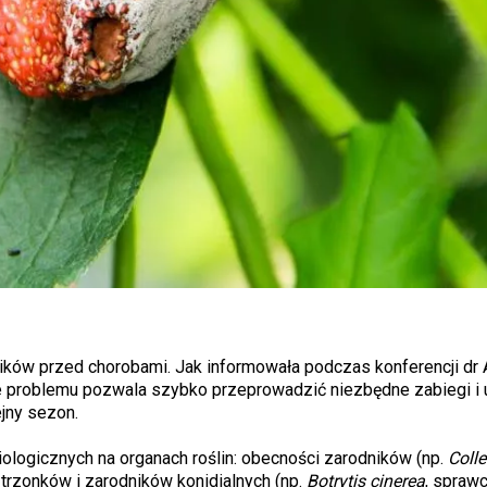
ików przed chorobami. Jak informowała podczas konferencji dr 
e problemu pozwala szybko przeprowadzić niezbędne zabiegi i 
ejny sezon.
ologicznych na organach roślin: obecności zarodników (np.
Coll
 trzonków i zarodników konidialnych (np.
Botrytis cinerea
, sprawc