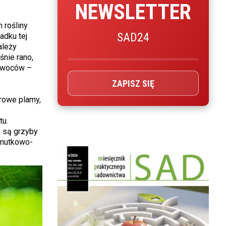
NEWSLETTER
 rośliny
SAD24
adku tej
ależy
śnie rano,
 owoców –
ZAPISZ SIĘ
urowe plamy,
tu.
e są grzyby
jmutkowo-