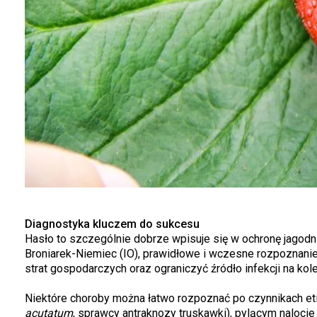
Diagnostyka kluczem do sukcesu
Hasło to szczególnie dobrze wpisuje się w ochronę jagodn
Broniarek-Niemiec (IO), prawidłowe i wczesne rozpoznani
strat gospodarczych oraz ograniczyć źródło infekcji na kol
Niektóre choroby można łatwo rozpoznać po czynnikach eti
acutatum
, sprawcy antraknozy truskawki), pylącym nalocie