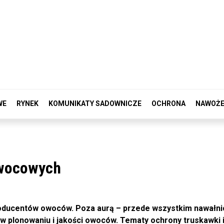
WE
RYNEK
KOMUNIKATY SADOWNICZE
OCHRONA
NAWOŻE
owocowych
roducentów owoców. Poza aurą – przede wszystkim nawałni
 w plonowaniu i jakości owoców. Tematy ochrony truskawki