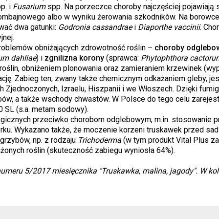
p. i
Fusarium
spp. Na porzeczce choroby najczęściej pojawiają s
ombajnowego albo w wyniku żerowania szkodników. Na borowce 
wać dwa gatunki:
Godronia cassandrae
i
Diaporthe vaccinii
. Cho
nej.
problemów obniżających zdrowotność roślin –
choroby odglebo
ium dahliae
) i
zgnilizna korony
(sprawca:
Phytophthora cactoru
ślin, obniżeniem plonowania oraz zamieraniem krzewinek (wypa
ję. Zabieg ten, zwany także chemicznym odkażaniem gleby, jest
h Zjednoczonych, Izraelu, Hiszpanii i we Włoszech. Dzięki fumig
ybów, a także wschody chwastów. W Polsce do tego celu zarejes
0 SL (s.a. metam sodowy).
ogicznych przeciwko chorobom odglebowym, m.in. stosowanie p
ierku. Wykazano także, że moczenie korzeni truskawek przed s
grzybów, np. z rodzaju
Trichoderma
(w tym produkt Vital Plus z
orażonych roślin (skuteczność zabiegu wyniosła 64%).
 numeru 5/2017 miesięcznika "Truskawka, malina, jagody". W ko