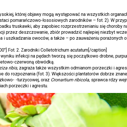
ysokiej, której objawy mogą występować na wszystkich organach
staci pomarańczowo-łososiowych zarodników – fot. 2). W przyp
ypadku truskawki, aby zapobiec rozprzestrzenianiu się choroby n
acji przez deszczowanie, zbiór prowadzić najlepiej niezbyt wcze
ia i uszkadzania owoców, a także – po zauważeniu porażonych
00"]
Fot. 2. Zarodniki Colletotrichum acutatum[/caption]
 wyniku infekcji na pędach tworzą się początkowo drobne, purp
fioletowo-czerwoną obwódką.
iza ribis
, zagraża także wszystkim odmianom porzeczki i agres
we do rozpoznania (fot. 3). Większości plantatorów dobrze znan
zkowo- -turzycowej, oraz
Cronartium ribicola
, sprawca rdzy we
ch porzeczki i agrestu.