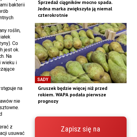
Sprzedaż ciągników mocno spada.
mi bakterii
Jedna marka zwiększyła ją niemal
orób
czterokrotnie
entnych
any roślin,
iałek
żyny). Co
 jest ok.
ch. Na
 wieku i
czające
SADY
Gruszek będzie więcej niż przed
ystępuje na
rokiem. WAPA podała pierwsze
prognozy
jawów nie
osztowne.
d
erać z
Zapisz się na
acji usuwać