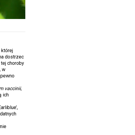
której
na dostrzec
 tej choroby
, w
a pewno
m vaccinii
,
 ich
rliblue’,
podatnych
nie