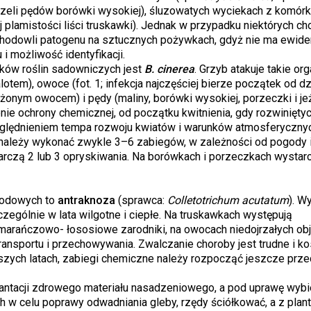
rzeli pędów borówki wysokiej), śluzowatych wyciekach z komórka
j plamistości liści truskawki). Jednak w przypadku niektórych ch
i i hodowli patogenu na sztucznych pożywkach, gdyż nie ma ewid
 możliwość identyfikacji.
ków roślin sadowniczych jest
B. cinerea
. Grzyb atakuje takie org
lotem), owoce (fot. 1; infekcja najczęściej bierze początek od dz
ażonym owocem) i pędy (maliny, borówki wysokiej, porzeczki i je
ie ochrony chemicznej, od początku kwitnienia, gdy rozwiniętych
zględnieniem tempa rozwoju kwiatów i warunków atmosferyczny
i należy wykonać zwykle 3–6 zabiegów, w zależności od pogody i
tarczą 2 lub 3 opryskiwania. Na borówkach i porzeczkach wystar
godowych to
antraknoza
(sprawca:
Colletotrichum acutatum
). W
zczególnie w lata wilgotne i ciepłe. Na truskawkach występują
arańczowo- łososiowe zarodniki, na owocach niedojrzałych ob
ransportu i przechowywania. Zwalczanie choroby jest trudne i k
jszych latach, zabiegi chemiczne należy rozpocząć jeszcze prze
lantacji zdrowego materiału nasadzeniowego, a pod uprawę wybi
 w celu poprawy odwadniania gleby, rzędy ściółkować, a z plant