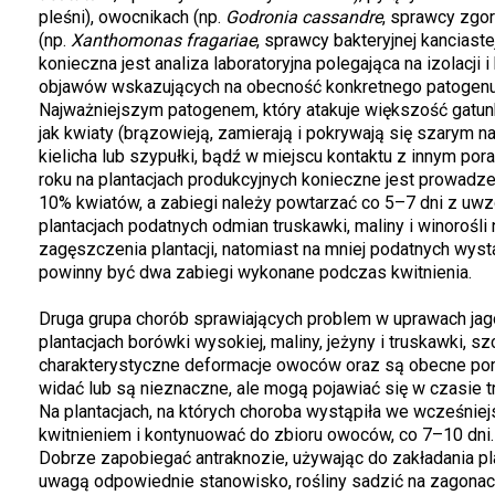
pleśni), owocnikach (np.
Godronia cassandre
, sprawcy zgo
(np.
Xanthomonas fragariae
, sprawcy bakteryjnej kanciaste
konieczna jest analiza laboratoryjna polegająca na izolacj
objawów wskazujących na obecność konkretnego patogenu i
Najważniejszym patogenem, który atakuje większość gatun
jak kwiaty (brązowieją, zamierają i pokrywają się szarym na
kielicha lub szypułki, bądź w miejscu kontaktu z innym por
roku na plantacjach produkcyjnych konieczne jest prowadzen
10% kwiatów, a zabiegi należy powtarzać co 5–7 dni z uw
plantacjach podatnych odmian truskawki, maliny i winorośl
zagęszczenia plantacji, natomiast na mniej podatnych wys
powinny być dwa zabiegi wykonane podczas kwitnienia.
Druga grupa chorób sprawiających problem w uprawach ja
plantacjach borówki wysokiej, maliny, jeżyny i truskawki, s
charakterystyczne deformacje owoców oraz są obecne pom
widać lub są nieznaczne, ale mogą pojawiać się w czasie t
Na plantacjach, na których choroba wystąpiła we wcześnie
kwitnieniem i kontynuować do zbioru owoców, co 7–10 dni.
Dobrze zapobiegać antraknozie, używając do zakładania p
uwagą odpowiednie stanowisko, rośliny sadzić na zagonach