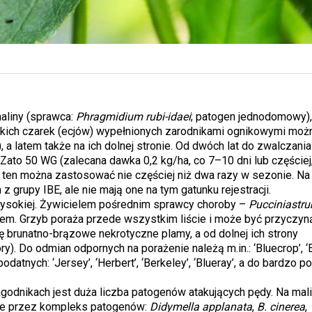
aliny (sprawca:
Phragmidium rubi-idaei
; patogen jednodomowy), 
kich czarek (ecjów) wypełnionych zarodnikami ognikowymi moż
, a latem także na ich dolnej stronie. Od dwóch lat do zwalczania
n Zato 50 WG (zalecana dawka 0,2 kg/ha, co 7–10 dni lub częściej
ten można zastosować nie częściej niż dwa razy w sezonie. N
 grupy IBE, ale nie mają one na tym gatunku rejestracji.
sokiej. Żywicielem pośrednim sprawcy choroby –
Pucciniastru
kiem. Grzyb poraża przede wszystkim liście i może być przyczyną
się brunatno-brązowe nekrotyczne plamy, a od dolnej ich strony
). Do odmian odpornych na porażenie należą m.in.: ‘Bluecrop’, ‘Ea
 podatnych: ‘Jersey’, ‘Herbert’, ‘Berkeley’, ‘Blueray’, a do bardzo 
odnikach jest duża liczba patogenów atakujących pędy. Na mali
e przez kompleks patogenów:
Didymella applanata
,
B. cinerea
,