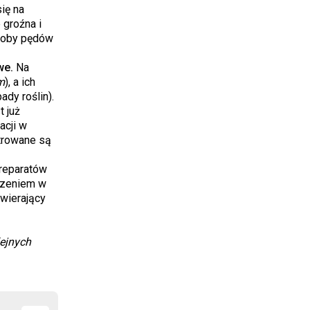
ię na
groźna i
roby pędów
we.
Na
m
), a ich
dy roślin).
 już
acji w
trowane są
reparatów
adzeniem w
awierający
lejnych