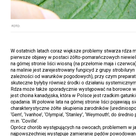
FOTO:
W ostatnich latach coraz większe problemy stwarza rdza m
pierwsze objawy w postaci żółto-pomarańczowych niewiel
na górnej stronie liści wiosną (na przełomie maja i czerwca)
na malinie jest zarejestrowany fungicyd z grupy strobilury
zależności od warunków pogodowych), przy czym preparat 
skuteczne byłyby również środki o działaniu systemicznym z
Rdza może także sporadycznie występować na borowce wy
jest choina kanadyjska, która w Polsce jest rzadkim gatun
opadania. W połowie lata na górnej stronie liści pojawiają 
charakterystyczne żółte skupienia zarodników (urediniospory
‘Gem’, ‘Ivanhoe’, ‘Olympia’, ‘Stanley’, ‘Weymouth’; do średnio
m.in. ‘Coville’.
Oprócz chorób występujących na owocach, problemem w jag
najpowszechniej występuje zamieranie pędów powodowan