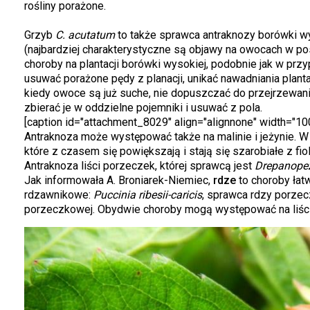
rośliny porażone.
Grzyb
C. acutatum
to także sprawca antraknozy borówki w
(najbardziej charakterystyczne są objawy na owocach w po
choroby na plantacji borówki wysokiej, podobnie jak w prz
usuwać porażone pędy z planacji, unikać nawadniania plant
kiedy owoce są już suche, nie dopuszczać do przejrzewan
zbierać je w oddzielne pojemniki i usuwać z pola.
[caption id="attachment_8029" align="alignnone" width="10
Antraknoza może występować także na malinie i jeżynie. W
które z czasem się powiększają i stają się szarobiałe z 
Antraknoza liści porzeczek, której sprawcą jest
Drepanopez
Jak informowała A. Broniarek-Niemiec,
rdze
to choroby łat
rdzawnikowe:
Puccinia ribesii-caricis
, sprawca rdzy porzec
porzeczkowej. Obydwie choroby mogą występować na liścia