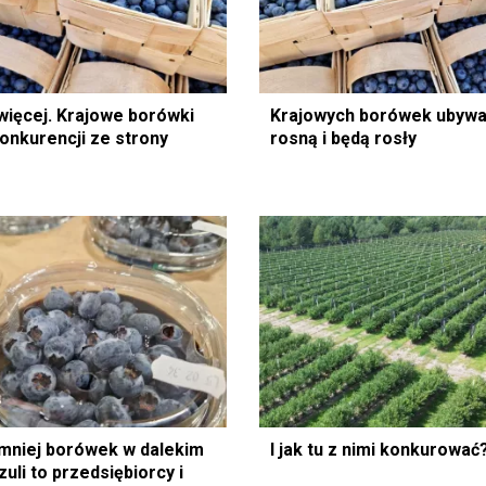
 więcej. Krajowe borówki
Krajowych borówek ubywa
konkurencji ze strony
rosną i będą rosły
mniej borówek w dalekim
I jak tu z nimi konkurować
uli to przedsiębiorcy i