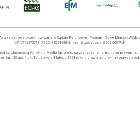
ń. Akta rejestrowe przechowywane w Sądzie Rejonowym Poznań - Nowe Miasto i Wilda
NIP 7792573719, REGON 529158846, kapitał zakładowy: 3.608.000 PLN.
ci są własnością AgroHorti Media Sp. z o.o, są zastrzeżone i chronione prawem aut
e. (art. 25 ust. 1 pkt 1b ustawy z 4 lutego 1994 roku o prawie autorskim i prawach p