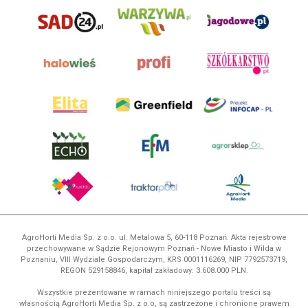
AgroHorti Media Sp. z o.o. ul. Metalowa 5, 60-118 Poznań. Akta rejestrowe
przechowywane w Sądzie Rejonowym Poznań - Nowe Miasto i Wilda w
Poznaniu, VIII Wydziale Gospodarczym, KRS 0001116269, NIP 7792573719,
REGON 529158846, kapitał zakładowy: 3.608.000 PLN.
Wszystkie prezentowane w ramach niniejszego portalu treści są
własnością AgroHorti Media Sp. z o.o, są zastrzeżone i chronione prawem