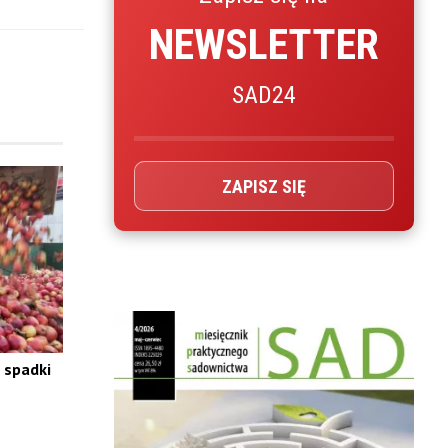
NEWSLETTER
SAD24
ZAPISZ SIĘ
 spadki