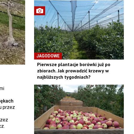
JAGODOWE
Pierwsze plantacje borówki już po
zbiorach. Jak prowadzić krzewy w
najbliższych tygodniach?
mi
rękach
u przez
rzez
cz.