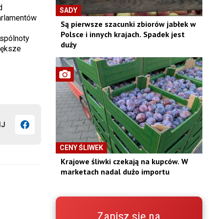
d
SADY
arlamentów
Są pierwsze szacunki zbiorów jabłek w
Polsce i innych krajach. Spadek jest
Wspólnoty
duży
większe
IJ
CENY ŚLIWEK
Krajowe śliwki czekają na kupców. W
marketach nadal dużo importu
Zapisz się na