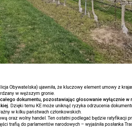
icja Obywatelska) ujawniła, że kluczowy element umowy z kraja
erdzany w węższym gronie.
z całego dokumentu, pozostawiając głosowanie wyłącznie w 
iej.
Dzięki temu KE może uniknąć ryzyka odrzucenia dokument
aźny w kilku państwach członkowskich.
ą oraz wolny handel. Ten ostatni podlegać będzie ratyfikacji p
ści trafią do parlamentów narodowych – wyjaśniła posłanka Tra