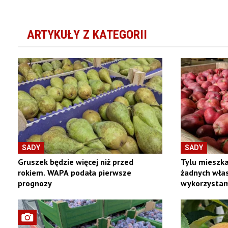
ARTYKUŁY Z KATEGORII
SADY
SADY
Gruszek będzie więcej niż przed
Tylu mieszka
rokiem. WAPA podała pierwsze
żadnych włas
prognozy
wykorzystam