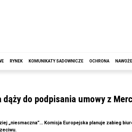
WE
RYNEK
KOMUNIKATY SADOWNICZE
OCHRONA
NAWOŻE
sela dąży do podpisania umowy z Mer
iej „niesmaczna”... Komisja Europejska planuje zabieg biur
zeciwu.