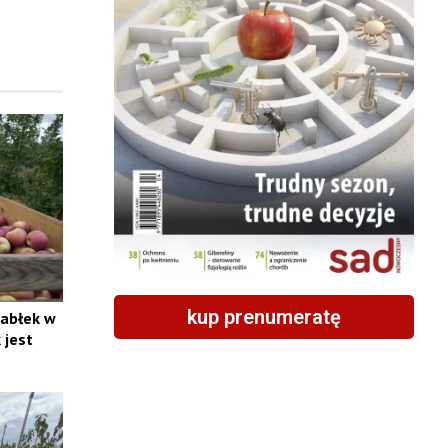
kup prenumeratę
jabłek w
 jest