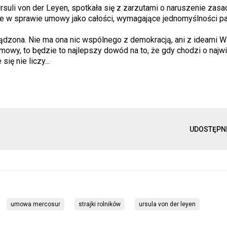
rsuli von der Leyen, spotkała się z zarzutami o naruszenie zasa
ie w sprawie umowy jako całości, wymagające jednomyślności p
sądzona. Nie ma ona nic wspólnego z demokracją, ani z ideami 
y umowy, to będzie to najlepszy dowód na to, że gdy chodzi o naj
ię nie liczy...
UDOSTĘPN
umowa mercosur
strajki rolników
ursula von der leyen