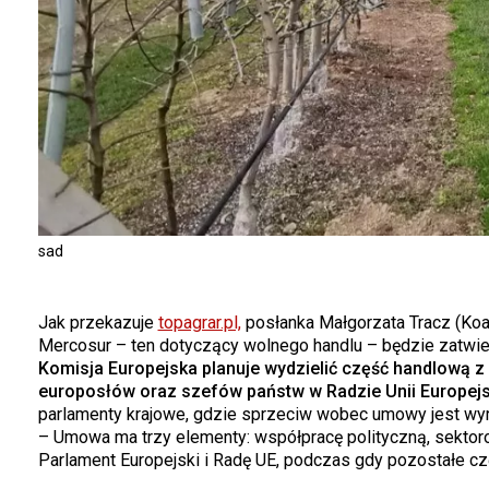
sad
Jak przekazuje
topagrar.pl,
posłanka Małgorzata Tracz (Koal
Mercosur – ten dotyczący wolnego handlu – będzie zatwi
Komisja Europejska planuje wydzielić część handlową 
europosłów oraz szefów państw w Radzie Unii Europejsk
parlamenty krajowe, gdzie sprzeciw wobec umowy jest wyr
– Umowa ma trzy elementy: współpracę polityczną, sektorow
Parlament Europejski i Radę UE, podczas gdy pozostałe czę