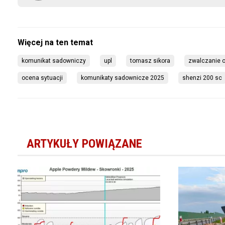
komunikat sadowniczy
upl
tomasz sikora
zwalczanie o
ocena sytuacji
komunikaty sadownicze 2025
shenzi 200 sc
ARTYKUŁY POWIĄZANE