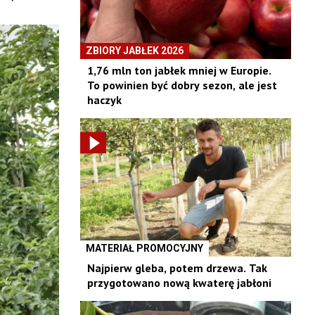
ZBIORY JABŁEK 2026
1,76 mln ton jabłek mniej w Europie.
To powinien być dobry sezon, ale jest
haczyk
MATERIAŁ PROMOCYJNY
Najpierw gleba, potem drzewa. Tak
przygotowano nową kwaterę jabłoni