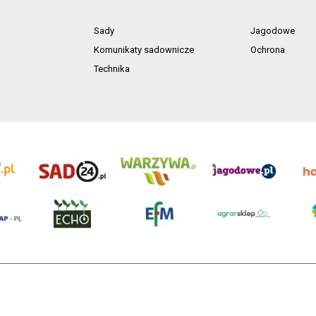
Sady
Jagodowe
Komunikaty sadownicze
Ochrona
Technika
ń. Akta rejestrowe przechowywane w Sądzie Rejonowym Poznań - Nowe Miasto i Wilda
NIP 7792573719, REGON 529158846, kapitał zakładowy: 3.608.000 PLN.