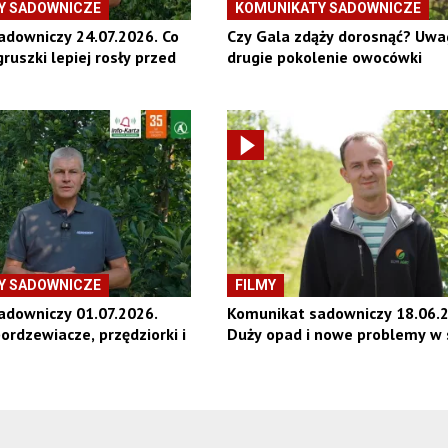
Y SADOWNICZE
KOMUNIKATY SADOWNICZE
downiczy 24.07.2026. Co
Czy Gala zdąży dorosnąć? Uwa
gruszki lepiej rosły przed
drugie pokolenie owocówki
Y SADOWNICZE
FILMY
adowniczy 01.07.2026.
Komunikat sadowniczy 18.06.2
rdzewiacze, przędziorki i
Duży opad i nowe problemy w