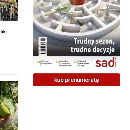
nki
kup prenumeratę