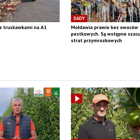
SADY
 z truskawkami na A1
Mołdawia prawie bez owoców
pestkowych. Są wstępne szacu
strat przymrozkowych