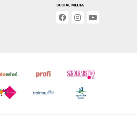
SOCIAL MEDIA
 w Poznaniu, VIII Wydziale Gospodarczym, KRS 0001116269,