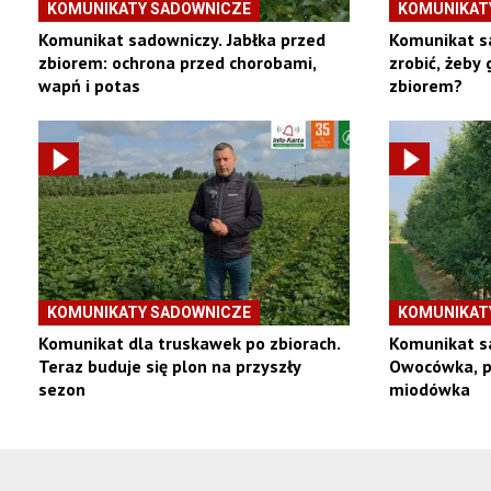
KOMUNIKATY SADOWNICZE
KOMUNIKAT
Komunikat sadowniczy. Jabłka przed
Komunikat sa
zbiorem: ochrona przed chorobami,
zrobić, żeby 
wapń i potas
zbiorem?
KOMUNIKATY SADOWNICZE
KOMUNIKAT
Komunikat dla truskawek po zbiorach.
Komunikat s
Teraz buduje się plon na przyszły
Owocówka, po
sezon
miodówka