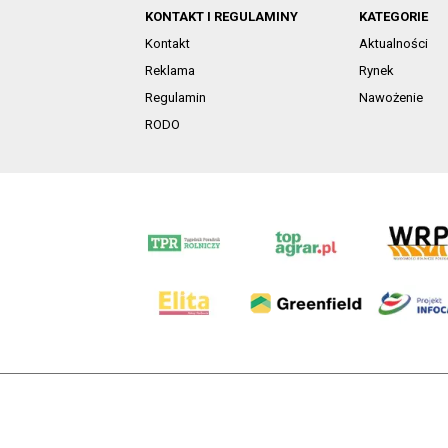
KONTAKT I REGULAMINY
KATEGORIE
Kontakt
Aktualności
Reklama
Rynek
Regulamin
Nawożenie
RODO
AgroHorti Media Sp. z o.o. ul. Metalowa 5, 60-118 Pozna