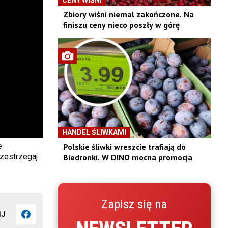
Zbiory wiśni niemal zakończone. Na
finiszu ceny nieco poszły w górę
HANDEL ŚLIWKAMI
e
Polskie śliwki wreszcie trafiają do
zestrzegaj
Biedronki. W DINO mocna promocja
Zapisz się na
IJ