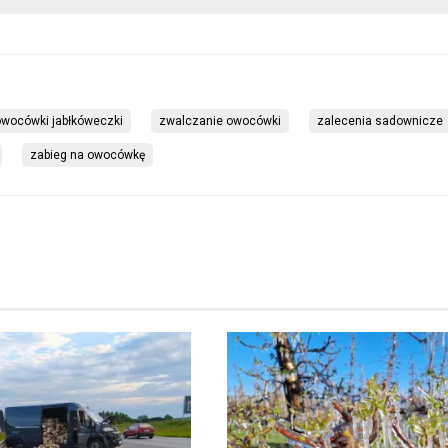
wocówki jabłkóweczki
zwalczanie owocówki
zalecenia sadownicze
zabieg na owocówkę