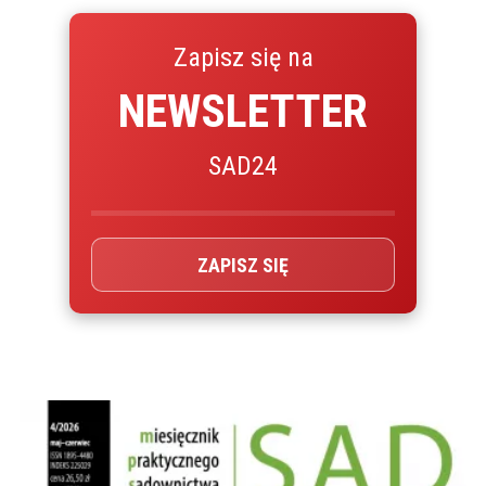
Zapisz się na
NEWSLETTER
SAD24
ZAPISZ SIĘ