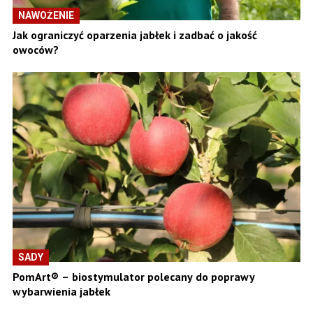
NAWOŻENIE
Jak ograniczyć oparzenia jabłek i zadbać o jakość
owoców?
SADY
PomArt® – biostymulator polecany do poprawy
wybarwienia jabłek