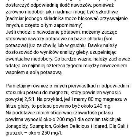
dostarczyć odpowiednią ilość nawozów, ponieważ
zarówno niedobór, jak i nadmiar mogą być szkodliwe
(nadmiar jednego składnika może blokować przyswajanie
innych, a często o tym zapominamy)...
Jeśli chodzi o nawożenie potasem, możemy zacząć
stosować nawozy potasowe na bazie chlorku (sól
potasowa) już za chwilę lub w grudniu. Dawkę należy
dostosować do wyników analizy gleby, uzupełniając
ewentualne niedobory. Co bardzo ważne, należy zachować
odstęp co najmniej czterech tygodni między nawożeniem
wapniem a solą potasową.
Pamiętajmy również o innych pierwiastkach i odpowiednim
stosunku potasu do magnezu, który powinien wynosić
powyżej 2,5:1. Na przykład, jeśli mamy 80 mg magnezu w
litrze gleby, to potasu powinno być około 240 mg.
Na podstawie moich obserwacji zawartość potasu
powinna wynosić około 200 mg/l dla odmian takich jak
Jonagoldy, Szampion, Golden Delicious i Idared. Dla Gali i
gruszek – około 250 mg/l.