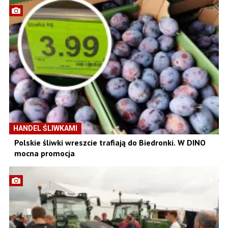
HANDEL ŚLIWKAMI
Polskie śliwki wreszcie trafiają do Biedronki. W DINO
mocna promocja