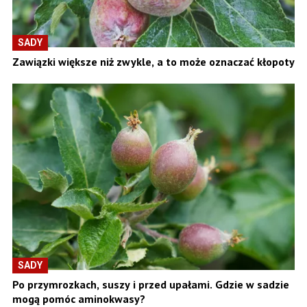
SADY
Zawiązki większe niż zwykle, a to może oznaczać kłopoty
SADY
Po przymrozkach, suszy i przed upałami. Gdzie w sadzie
mogą pomóc aminokwasy?