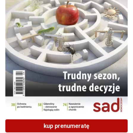
kup prenumeratę