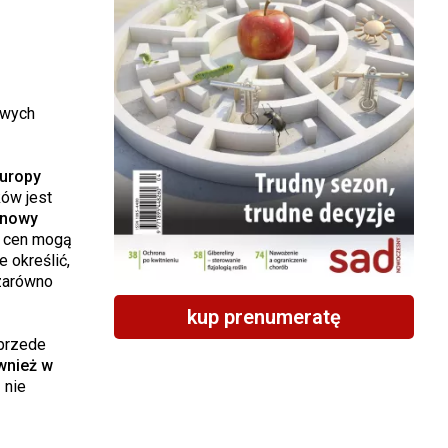
owych
Europy
ów jest
 nowy
y cen mogą
 określić,
 zarówno
kup prenumeratę
 przede
wnież w
 nie