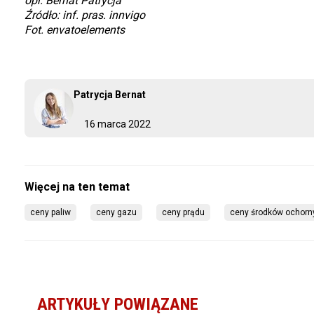
opr. Bernat Patrycja
Źródło: inf. pras. innvigo
Fot. envatoelements
Patrycja Bernat
16 marca 2022
ceny paliw
ceny gazu
ceny prądu
ceny środków ochorny
ARTYKUŁY POWIĄZANE