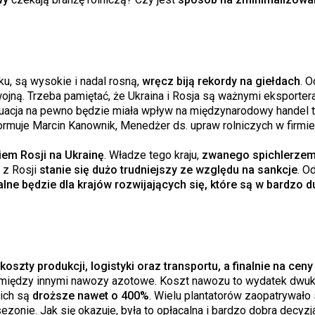
u, są wysokie i nadal rosną,
wręcz biją rekordy na giełdach
. 
jną. Trzeba pamiętać, że Ukraina i Rosja są ważnymi eksporter
tuacja na pewno będzie miała wpływ na międzynarodowy handel 
ormuje Marcin Kanownik, Menedżer ds. upraw rolniczych w firmi
iem Rosji na Ukrainę
. Władze tego kraju,
zwanego spichlerzem
t z Rosji
stanie się dużo trudniejszy ze względu na sankcje
. Od
ne będzie dla krajów rozwijających się, które są w bardzo 
koszty produkcji, logistyki oraz transportu, a finalnie na cen
ą między innymi nawozy azotowe. Koszt nawozu to wydatek dwuk
nich są
droższe nawet o 400%
. Wielu plantatorów zaopatrywało 
zonie. Jak się okazuje, była to opłacalna i bardzo dobra decyzj