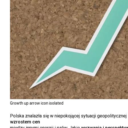
Growth up arrow icon isolated
Polska znalazła się w niepokojącej sytuacji geopolitycznej
wzrostem cen
między innymi energii i paliw. Jakie
wyzwania i perspekty