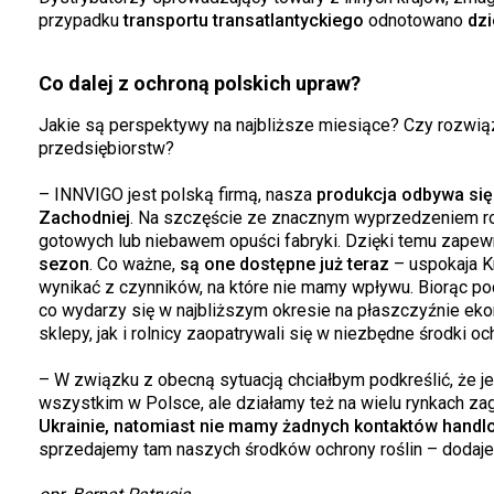
przypadku
transportu transatlantyckiego
odnotowano
dzi
Co dalej z ochroną polskich upraw?
Jakie są perspektywy na najbliższe miesiące? Czy rozwiąza
przedsiębiorstw?
– INNVIGO jest polską firmą, nasza
produkcja odbywa się
Zachodniej
. Na szczęście ze znacznym wyprzedzeniem ro
gotowych lub niebawem opuści fabryki. Dzięki temu zape
sezon
. Co ważne,
są one dostępne już teraz
– uspokaja K
wynikać z czynników, na które nie mamy wpływu. Biorąc pod
co wydarzy się w najbliższym okresie na płaszczyźnie ek
sklepy, jak i rolnicy zaopatrywali się w niezbędne środki oc
– W związku z obecną sytuacją chciałbym podkreślić, że j
wszystkim w Polsce, ale działamy też na wielu rynkach za
Ukrainie, natomiast nie mamy żadnych kontaktów handl
sprzedajemy tam naszych środków ochrony roślin – dodaje