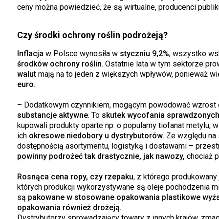
ceny można powiedzieć, że są wirtualne, producenci publiku
Czy środki ochrony roślin podrożeją?
Inflacja
w Polsce wynosiła w
styczniu 9,2%
, wszystko wsk
środków ochrony roślin
. Ostatnie lata w tym sektorze pr
walut
mają na to jeden z większych wpływów, ponieważ 
euro
.
– Dodatkowym czynnikiem, mogącym powodować wzrost ce
substancje aktywne
. To
skutek wycofania sprawdzonyc
kupowali produkty oparte np. o popularny tiofanat metylu, 
ich
okresowe niedobory u dystrybutorów.
Ze względu na 
dostępnością asortymentu, logistyką i dostawami – przes
powinny podrożeć tak drastycznie, jak nawozy,
chociaż p
Rosnąca cena ropy, czy rzepaku
, z którego produkowany 
których produkcji wykorzystywane są oleje pochodzenia mi
są
pakowane w stosowane opakowania plastikowe wyżs
opakowania również drożeją.
Dystrybutorzy sprowadzający towary z innych krajów, zmaga