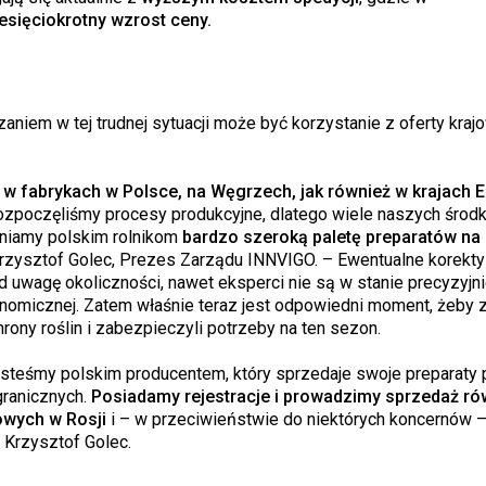
esięciokrotny wzrost ceny.
niem w tej trudnej sytuacji może być korzystanie z oferty kraj
 w fabrykach w Polsce, na Węgrzech, jak również w krajach 
zpoczęliśmy procesy produkcyjne, dlatego wiele naszych środk
wniamy polskim rolnikom
bardzo szeroką paletę preparatów na
rzysztof Golec, Prezes Zarządu INNVIGO. – Ewentualne korekt
 uwagę okoliczności, nawet eksperci nie są w stanie precyzyjnie
onomicznej. Zatem właśnie teraz jest odpowiedni moment, żeby
hrony roślin i zabezpieczyli potrzeby na ten sezon.
esteśmy polskim producentem, który sprzedaje swoje preparaty
granicznych.
Posiadamy rejestracje i prowadzimy sprzedaż ró
owych w Rosji
i – w przeciwieństwie do niektórych koncernów –
 Krzysztof Golec.