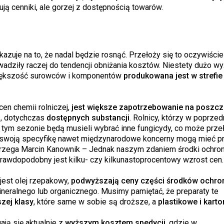
ją cenniki, ale gorzej z dostępnością towarów.
azuje na to, że nadal będzie rosnąć. Przełoży się to oczywiście
owadziły raczej do tendencji obniżania kosztów. Niestety dużo w
większość surowców i komponentów
produkowana jest w strefie 
n chemii rolniczej,
jest większe zapotrzebowanie na poszc
h
, dotychczas
dostępnych substancji
. Rolnicy, którzy w poprzed
w tym sezonie będą musieli wybrać inne fungicydy, co może prze
swoją specyfikę nawet międzynarodowe koncerny mogą mieć p
trzega Marcin Kanownik – Jednak naszym zdaniem środki ochrony
rawdopodobny jest kilku- czy kilkunastoprocentowy wzrost cen.
jest olej rzepakowy,
podwyższają ceny części środków ochron
neralnego lub organicznego. Musimy pamiętać, że preparaty te
zej klasy
, które same w sobie są droższe, a
plastikowe i kart
ją się aktualnie z
wyższym kosztem spedycji
, gdzie w