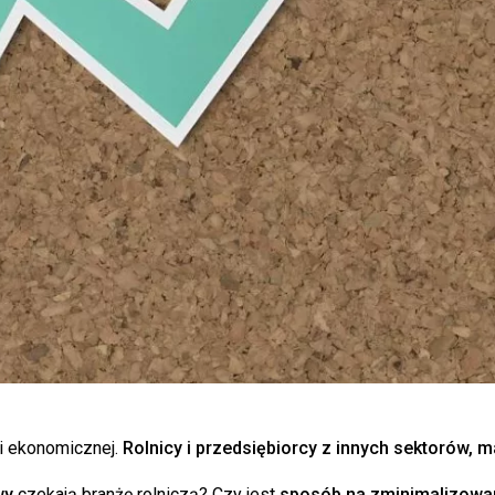
 i ekonomicznej.
Rolnicy i przedsiębiorcy z innych sektorów, m
wy
czekają branżę rolniczą? Czy jest
sposób na zminimalizowa