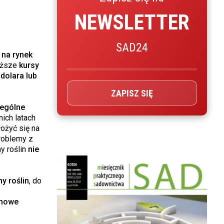
NEWSLETTER
SAD24
na rynek
yższe
kursy
dolara lub
ZAPISZ SIĘ
zególne
nich latach
łożyć się na
roblemy z
 roślin
nie
y roślin
, do
onowe