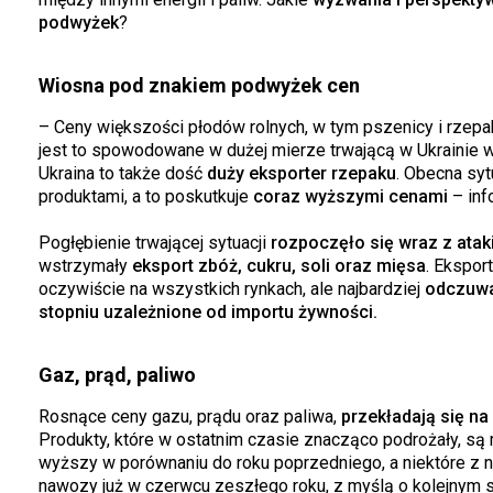
podwyżek
?
Wiosna pod znakiem podwyżek cen
– Ceny większości płodów rolnych, w tym pszenicy i rzepak
jest to spowodowane w dużej mierze trwającą w Ukrainie wo
Ukraina to także dość
duży eksporter rzepaku
. Obecna sy
produktami, a to poskutkuje
coraz wyższymi cenami
– inf
Pogłębienie trwającej sytuacji
rozpoczęło się wraz z atak
wstrzymały
eksport zbóż, cukru, soli oraz mięsa
. Ekspor
oczywiście na wszystkich rynkach, ale najbardziej
odczuwal
stopniu uzależnione od importu żywności.
Gaz, prąd, paliwo
Rosnące ceny gazu, prądu oraz paliwa,
przekładają się na 
Produkty, które w ostatnim czasie znacząco podrożały, s
wyższy w porównaniu do roku poprzedniego, a niektóre z 
nawozy już w czerwcu zeszłego roku, z myślą o kolejnym se