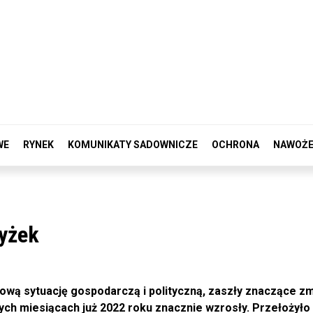
WE
RYNEK
KOMUNIKATY SADOWNICZE
OCHRONA
NAWOŻE
yżek
ową sytuację gospodarczą i polityczną, zaszły znaczące zm
ych miesiącach już 2022 roku znacznie wzrosły. Przełożyło 