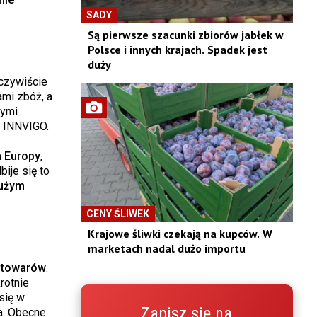
SADY
Są pierwsze szacunki zbiorów jabłek w
Polsce i innych krajach. Spadek jest
duży
Oczywiście
ami zbóż, a
tymi
e INNVIGO.
 Europy
,
bije się to
dużym
CENY ŚLIWEK
Krajowe śliwki czekają na kupców. W
marketach nadal dużo importu
y towarów
.
rotnie
się w
Zapisz się na
a. Obecne