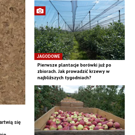
JAGODOWE
Pierwsze plantacje borówki już po
zbiorach. Jak prowadzić krzewy w
najbliższych tygodniach?
artwią się
nie