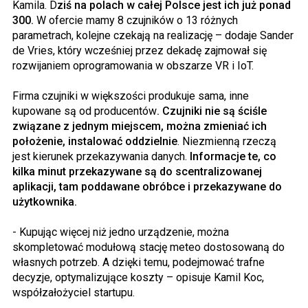
Kamila. D
ziś na polach w całej Polsce jest ich już ponad
300.
W ofercie mamy 8 czujników o 13 różnych
parametrach, kolejne czekają na realizację – dodaje Sander
de Vries, który wcześniej przez dekadę zajmował się
rozwijaniem oprogramowania w obszarze VR i IoT.
Firma czujniki w większości produkuje sama, inne
kupowane są od producentów
. Czujniki nie są ściśle
związane z jednym miejscem, można zmieniać ich
położenie, instalować oddzielnie
. Niezmienną rzeczą
jest kierunek przekazywania danych.
Informacje te, co
kilka minut przekazywane są do scentralizowanej
aplikacji, tam poddawane obróbce i przekazywane do
użytkownika.
- Kupując więcej niż jedno urządzenie, można
skompletować modułową stację meteo dostosowaną do
własnych potrzeb. A dzięki temu, podejmować trafne
decyzje, optymalizujące koszty – opisuje Kamil Koc,
współzałożyciel startupu.