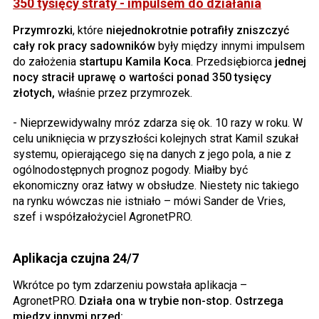
350 tysięcy straty - impulsem do działania
Przymrozki
, które
niejednokrotnie potrafiły zniszczyć
cały rok pracy sadowników
były między innymi impulsem
do założenia
startupu Kamila Koca
. Przedsiębiorca
jednej
nocy stracił uprawę o wartości ponad 350 tysięcy
złotych,
właśnie przez przymrozek.
- Nieprzewidywalny mróz zdarza się ok. 10 razy w roku. W
celu uniknięcia w przyszłości kolejnych strat Kamil szukał
systemu, opierającego się na danych z jego pola, a nie z
ogólnodostępnych prognoz pogody. Miałby być
ekonomiczny oraz łatwy w obsłudze. Niestety nic takiego
na rynku wówczas nie istniało – mówi Sander de Vries,
szef i współzałożyciel AgronetPRO.
Aplikacja czujna 24/7
Wkrótce po tym zdarzeniu powstała aplikacja –
AgronetPRO.
Działa ona w trybie non-stop. Ostrzega
między innymi przed: