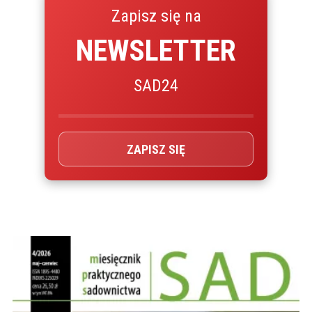
Zapisz się na
NEWSLETTER
SAD24
ZAPISZ SIĘ