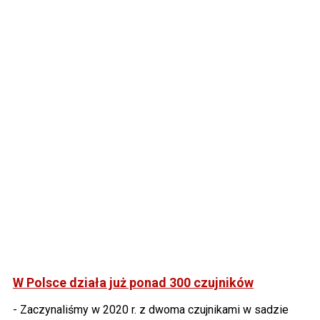
W Polsce działa już ponad 300 czujników
- Zaczynaliśmy w 2020 r. z dwoma czujnikami w sadzie