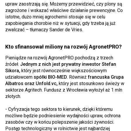
upraw zaostrzają się. Możemy przewidzieć, czy plony są
zagrożone i wskazać właściwe działanie prewencyjne. Co
istotne, dużo mniej agrochemii stosuje się w celu
zapobiegania chorobie niż w sytuacji, gdy trzeba ją już
zwalczać – tłumaczy Sander de Vries.
Kto sfinansował miliony na rozwój AgronetPRO?
Pieniądze na rozwój AgronetPRO pochodzą z trzech
źródeł.
Jednym z nich jest prywatny inwestor Stefan
Sikora,
który jest równocześnie większościowym
udziałowcem
spółki BIO-MED
. Również
francuska Grupa
Albatros oraz Unfold.vc,
który jest stosunkowo świeży w
sektorze Agritech. Fundusz z Wrocławia wyłożył aż 1 mln
złotych.
- Cyfryzacja tego sektora to kierunek, dzięki któremu
możliwe będzie podniesienie wydajności upraw, ochrona
zasobów czy w końcu polepszenie jakości żywności.
Postęp technologiczny w rolnictwie jest najbardziej