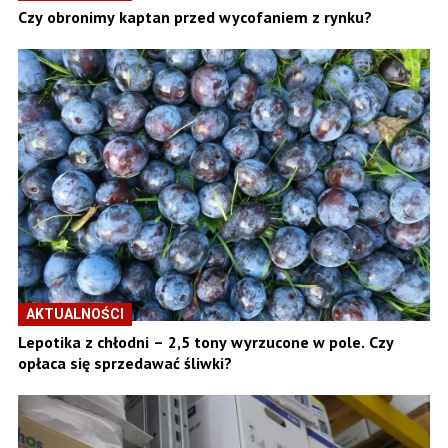
Czy obronimy kaptan przed wycofaniem z rynku?
AKTUALNOŚCI
Lepotika z chłodni – 2,5 tony wyrzucone w pole. Czy
opłaca się sprzedawać śliwki?