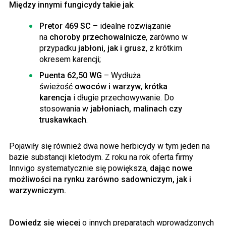
Między innymi fungicydy takie jak
:
Pretor 469 SC
– idealne rozwiązanie
na
choroby przechowalnicze
, zarówno w
przypadku
jabłoni, jak i grusz
, z krótkim
okresem karencji;
Puenta 62,50 WG
– Wydłuża
świeżość
owoców i warzyw
,
krótka
karencja
i długie przechowywanie. Do
stosowania w
jabłoniach, malinach czy
truskawkach
.
Pojawiły się również dwa nowe herbicydy w tym jeden na
bazie substancji kletodym. Z roku na rok oferta firmy
Innvigo systematycznie się powiększa,
dając nowe
możliwości na rynku zarówno sadowniczym, jak i
warzywniczym.
Dowiedz się więcej
o innych preparatach wprowadzonych