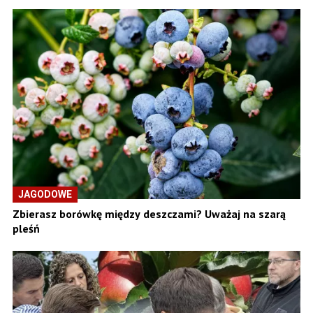
JAGODOWE
Zbierasz borówkę między deszczami? Uważaj na szarą
pleśń