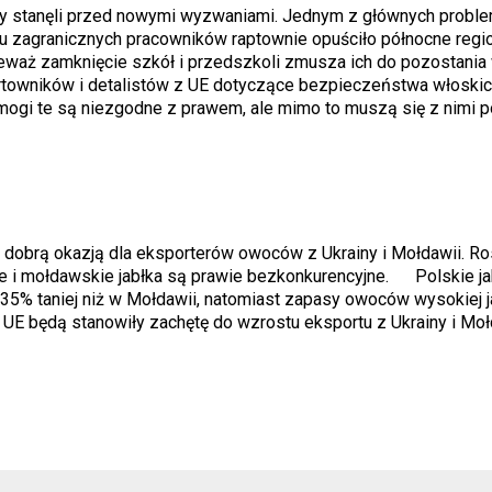
y stanęli przed nowymi wyzwaniami. Jednym z głównych proble
u zagranicznych pracowników raptownie opuściło północne regi
ieważ zamknięcie szkół i przedszkoli zmusza ich do pozostania
owników i detalistów z UE dotyczące bezpieczeństwa włoskic
gi te są niezgodne z prawem, ale mimo to muszą się z nimi p
t dobrą okazją dla eksporterów owoców z Ukrainy i Mołdawii. R
skie i mołdawskie jabłka są prawie bezkonkurencyjne. Polskie j
0–35% taniej niż w Mołdawii, natomiast zapasy owoców wysokiej j
w UE będą stanowiły zachętę do wzrostu eksportu z Ukrainy i Mo