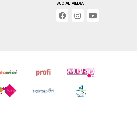
SOCIAL MEDIA
 w Poznaniu, VIII Wydziale Gospodarczym, KRS 0001116269,