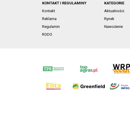
KONTAKT I REGULAMINY
KATEGORIE
Kontakt
Aktualności
Reklama
Rynek
Regulamin
Nawożenie
RODO
AgroHorti Media Sp. z o.o. ul. Metalowa 5, 60-118 Pozna