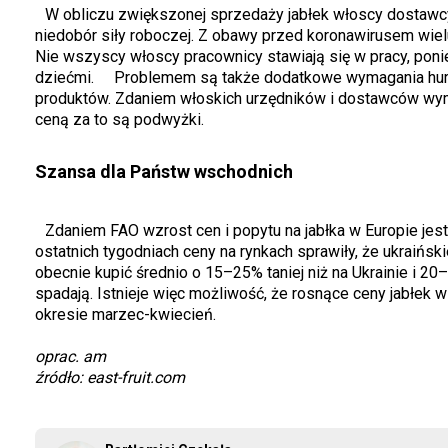
W obliczu zwiększonej sprzedaży jabłek włoscy dostawc
niedobór siły roboczej. Z obawy przed koronawirusem wiel
Nie wszyscy włoscy pracownicy stawiają się w pracy, pon
dziećmi. Problemem są także dodatkowe wymagania hurt
produktów. Zdaniem włoskich urzędników i dostawców wymo
ceną za to są podwyżki.
Szansa dla Państw wschodnich
Zdaniem FAO wzrost cen i popytu na jabłka w Europie jes
ostatnich tygodniach ceny na rynkach sprawiły, że ukraiń
obecnie kupić średnio o 15–25% taniej niż na Ukrainie i 2
spadają. Istnieje więc możliwość, że rosnące ceny jabłek 
okresie marzec-kwiecień.
oprac. am
źródło: east-fruit.com