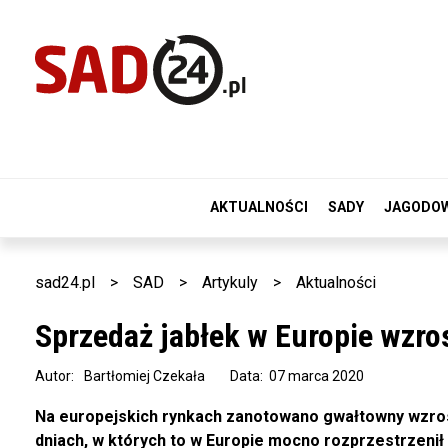
AKTUALNOŚCI
SADY
JAGODO
sad24.pl
>
SAD
>
Artykuly
>
Aktualności
Sprzedaż jabłek w Europie wzro
Autor:
Bartłomiej Czekała
Data: 07 marca 2020
Na europejskich rynkach zanotowano gwałtowny wzrost
dniach, w których to w Europie mocno rozprzestrzenił 