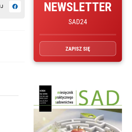
NEWSLETTER
IJ
SAD24
ZAPISZ SIĘ