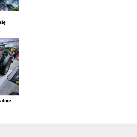
się
adnie