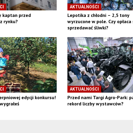
CI
AKTUALNOŚCI
y kaptan przed
Lepotika z chłodni – 2,5 tony
z rynku?
wyrzucone w pole. Czy opłaca 
sprzedawać śliwki?
CI
AKTUALNOŚCI
erpniowej edycji konkursu!
Przed nami Targi Agro-Park: p
 wygrałeś
rekord liczby wystawców?