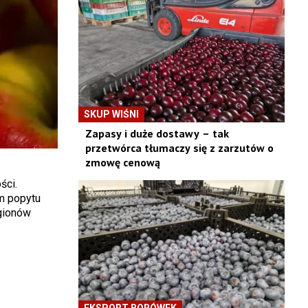
SKUP WIŚNI
Zapasy i duże dostawy – tak
przetwórca tłumaczy się z zarzutów o
zmowę cenową
ności.
em popytu
egionów
EKSPORT BORÓWEK