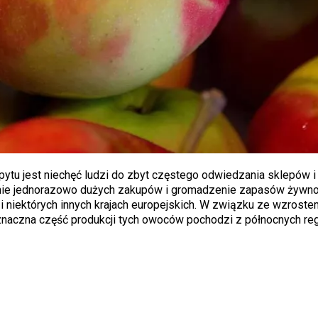
tu jest niechęć ludzi do zbyt częstego odwiedzania sklepów i
bienie jednorazowo dużych zakupów i gromadzenie zapasów żyw
 i niektórych innych krajach europejskich. W związku ze wzrost
e znaczna część produkcji tych owoców pochodzi z północnych r