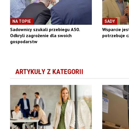
NA TOPIE
SADY
Sadownicy szukali przebiegu A50.
Wsparcie jes
Odkryli zagrożenie dla swoich
potrzebuje c
gospodarstw
ARTYKUŁY Z KATEGORII