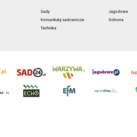
Sady
Jagodowe
Komunikaty sadownicze
Ochrona
Technika
ń. Akta rejestrowe przechowywane w Sądzie Rejonowym Poznań - Nowe Miasto i Wilda
NIP 7792573719, REGON 529158846, kapitał zakładowy: 3.608.000 PLN.