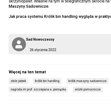
skrzyniopalet. Właśnie na tym w telegraficznym skrócie n
Maszyny Sadownicze.
Jak praca systemu
Królik bin handling
wygląda w prakty
Sad Nowoczesny
26 stycznia 2022
zbiór jabłek
królik bin handling
królik maszyny sadownicze
nagroda im prof. szczepana a. pieniążka
wózki pomocnicze