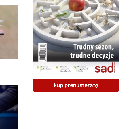
ą
kup prenumeratę