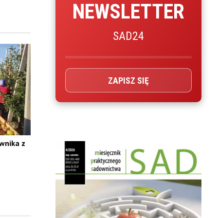
NEWSLETTER
SAD24
ZAPISZ SIĘ
ownika z