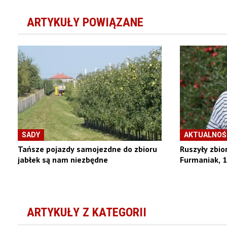
ARTYKUŁY POWIĄZANE
SADY
AKTUALNOŚ
Tańsze pojazdy samojezdne do zbioru
Ruszyły zbio
jabłek są nam niezbędne
Furmaniak, 
ARTYKUŁY Z KATEGORII