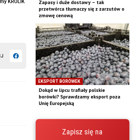
rmy
KRÓLIK
Zapasy i duże dostawy – tak
przetwórca tłumaczy się z zarzutów o
zmowę cenową
IJ
EKSPORT BORÓWEK
Dokąd w lipcu trafiały polskie
borówki? Sprawdzamy eksport poza
Unię Europejską
Zapisz się na