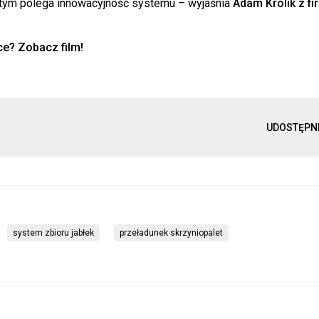
a tym polega innowacyjność systemu – wyjaśnia
Adam Królik z fi
ce? Zobacz film!
UDOSTĘPN
system zbioru jabłek
przeładunek skrzyniopalet