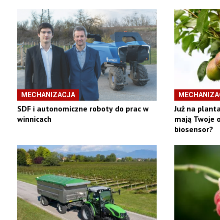
MECHANIZACJA
MECHANIZA
SDF i autonomiczne roboty do prac w
Już na planta
winnicach
mają Twoje o
biosensor?