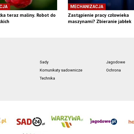
CJA
MECHANIZACJA
łka teraz maliny. Robot do
Zastąpienie pracy człowieka
kich
maszynami? Zbieranie jabłek
Sady
Jagodowe
Komunikaty sadownicze
Ochrona
Technika