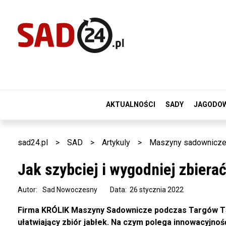
AKTUALNOŚCI
SADY
JAGODO
sad24.pl
>
SAD
>
Artykuly
>
Maszyny sadownicz
Jak szybciej i wygodniej zbierać
Autor:
Sad Nowoczesny
Data: 26 stycznia 2022
Firma KRÓLIK Maszyny Sadownicze podczas Targów TSW
ułatwiający zbiór jabłek. Na czym polega innowacyjnoś