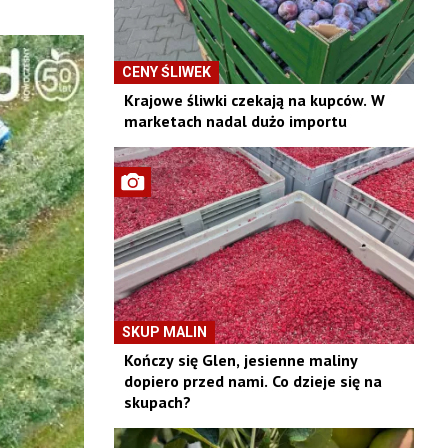
CENY ŚLIWEK
Krajowe śliwki czekają na kupców. W
marketach nadal dużo importu
SKUP MALIN
Kończy się Glen, jesienne maliny
dopiero przed nami. Co dzieje się na
skupach?