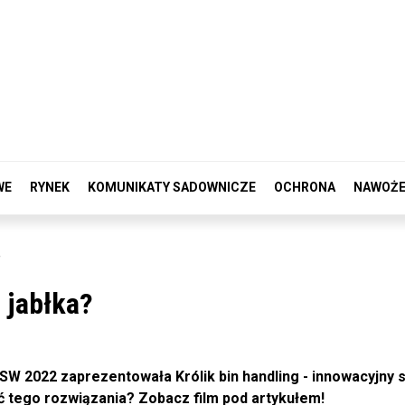
WE
RYNEK
KOMUNIKATY SADOWNICZE
OCHRONA
NAWOŻE
e
 jabłka?
 2022 zaprezentowała Królik bin handling - innowacyjny 
ć tego rozwiązania? Zobacz film pod artykułem!