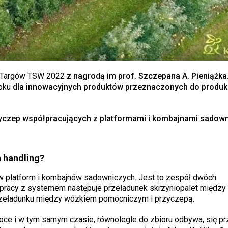
z Targów TSW 2022
z nagrodą im prof. Szczepana A. Pieniążka
roku
dla innowacyjnych produktów przeznaczonych do produkc
yczep współpracujących z platformami i kombajnami sadown
 handling?
ów platform i kombajnów sadowniczych. Jest to zespół dwóch
racy z systemem następuje przeładunek skrzyniopalet między 
rzeładunku między wózkiem pomocniczym i przyczepą.
oce i w tym samym czasie, równolegle do zbioru odbywa, się p