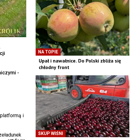
.
NA TOPIE
ji
Upał i nawałnice. Do Polski zbliża się
chłodny front
iczymi -
platformą i
SKUP WIŚNI
rzeładunek