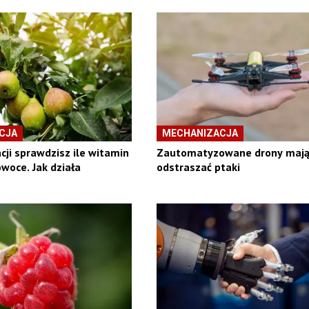
CJA
MECHANIZACJA
cji sprawdzisz ile witamin
Zautomatyzowane drony maj
woce. Jak działa
odstraszać ptaki