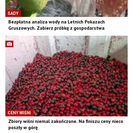
SADY
Bezpłatna analiza wody na Letnich Pokazach
Gruszowych. Zabierz próbkę z gospodarstwa
CENY WIŚNI
Zbiory wiśni niemal zakończone. Na finiszu ceny nieco
poszły w górę