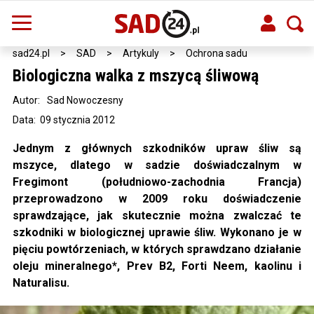
sad24.pl
>
SAD
>
Artykuly
>
Ochrona sadu
Biologiczna walka z mszycą śliwową
Autor:
Sad Nowoczesny
Data: 09 stycznia 2012
Jednym z głównych szkodników upraw śliw są
mszyce, dlatego w sadzie doświadczalnym w
Fregimont (południowo-zachodnia Francja)
przeprowadzono w 2009 roku doświadczenie
sprawdzające, jak skutecznie można zwalczać te
szkodniki w biologicznej uprawie śliw. Wykonano je w
pięciu powtórzeniach, w których sprawdzano działanie
oleju mineralnego*, Prev B2, Forti Neem, kaolinu i
Naturalisu.