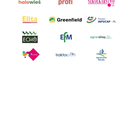
AgroHorti Media Sp. z o.o. ul. Metalowa 5, 60-118 Poznań. Akta rejestrowe
przechowywane w Sądzie Rejonowym Poznań - Nowe Miasto i Wilda w
Poznaniu, VIII Wydziale Gospodarczym, KRS 0001116269, NIP 7792573719,
REGON 529158846, kapitał zakładowy: 3.608.000 PLN.
Wszystkie prezentowane w ramach niniejszego portalu treści są
własnością AgroHorti Media Sp. z o.o, są zastrzeżone i chronione prawem
autorskim, kopiowanie i dalsze rozpowszechnianie treści jest zabronione.
(art. 25 ust. 1 pkt 1b ustawy z 4 lutego 1994 roku o prawie autorskim i
prawach pokrewnych.