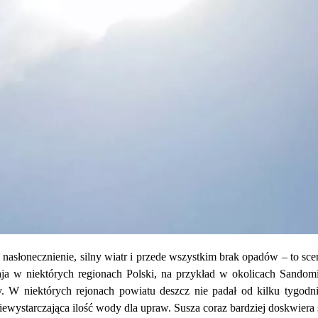
asłonecznienie, silny wiatr i przede wszystkim brak opadów – to scen
ja w niektórych regionach Polski, na przykład w okolicach Sandom
. W niektórych rejonach powiatu deszcz nie padał od kilku tygodn
iewystarczająca ilość wody dla upraw. Susza coraz bardziej doskwier