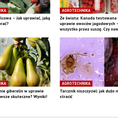
IKA
AGROTECHNIKA
lcowa – Jak uprawiać, jaką
Ze świata: Kanada testowana
rać?
uprawie owoców jagodowych 
wszystko przez suszę. Czy no
kierunek okaże się dochodowy
IKA
AGROTECHNIKA
ie giberelin w uprawie
Tarcznik niszczyciel: jak dużo
awsze skuteczne? Wyniki!
stracić