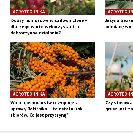
AGROTECHNIKA
AGROTECHN
Kwasy humusowe w sadownictwie -
Jeżyna bezko
dlaczego warto wykorzystać ich
odmianę wyb
dobroczynne działanie?
AGROTECHNIKA
AGROTECHN
Wiele gospodarstw rezygnuje z
Czy stosowan
uprawy Rokitnika – to ostatni rok
grusz jest z
zbiorów. Co jest przyczyną?