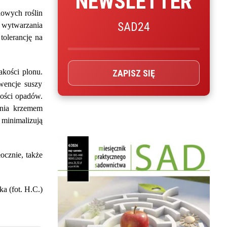
NEWSLETTER
iowych roślin
SAD24
 wytwarzania
tolerancję na
akości plonu.
ZAPISZ SIĘ
wencje suszy
lości opadów.
enia krzemem
 minimalizują
ocznie, także
a (fot. H.C.)