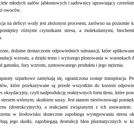
iciele młodych sadów jabłoniowych i sadownicy uprawiający czereśnie.
zki owoców.
ncja na deficyt wody jest złożonym procesem, zarówno na poziomie
i pomiędzy różnymi czynnikami stresu, a molekularnymi, biochem
.
zne, dolistne dostarczenie odpowiednich substancji, które aplikowan
tymulacji wzrostu, a dzięki temu i wyższego plonowania w warunkach 
 od gatunku, fazy wzrostu, zastosowanego produktu i jego stężenia.
paraty szparkowe zamykają się, ograniczona zostaje transpiracja. P
latów, które przekazywane są przede wszystkim do korzeni odpowie
s oksydacyjny, czyli nadprodukcję reaktywnych form tlenu, które po
 stresem wtórnym, skutkiem suszy. Jest stanem nierównowagi pomięd
lenu (destrukcyjnych), a reakcjami związanymi z ich usuwaniem.
krzemu w środowisku skutecznie zapobiega występowaniu stresu ok
lują jego skutki, zapobiegają destrukcji błon plazmatycznych w k