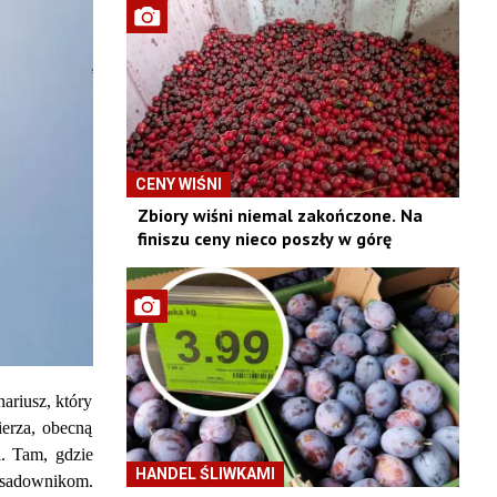
CENY WIŚNI
Zbiory wiśni niemal zakończone. Na
finiszu ceny nieco poszły w górę
ariusz, który
ierza, obecną
i. Tam, gdzie
HANDEL ŚLIWKAMI
a sadownikom.