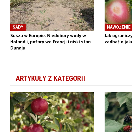
SADY
NAWOŻENIE
Susza w Europie. Niedobory wody w
Jak ograniczy
Holandii, pożary we Francji i niski stan
zadbać o ja
Dunaju
ARTYKUŁY Z KATEGORII