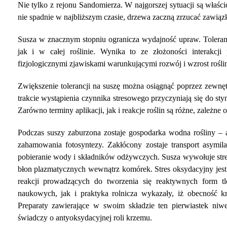
Nie tylko z rejonu Sandomierza. W najgorszej sytuacji są właśc
nie spadnie w najbliższym czasie, drzewa zaczną zrzucać zawią
Susza w znacznym stopniu ogranicza wydajność upraw. Tolera
jak i w całej roślinie. Wynika to ze złożoności interakcj
fizjologicznymi zjawiskami warunkującymi rozwój i wzrost roślin
Zwiększenie tolerancji na suszę można osiągnąć poprzez zewnętr
trakcie wystąpienia czynnika stresowego przyczyniają się do s
Zarówno terminy aplikacji, jak i reakcje roślin są różne, zależne
Podczas suszy zaburzona zostaje gospodarka wodna rośliny – a
zahamowania fotosyntezy. Zakłócony zostaje transport asymi
pobieranie wody i składników odżywczych. Susza wywołuje stre
błon plazmatycznych wewnątrz komórek. Stres oksydacyjny jest
reakcji prowadzących do tworzenia się reaktywnych form t
naukowych, jak i praktyka rolnicza wykazały, iż obecność 
Preparaty zawierające w swoim składzie ten pierwiastek niwe
świadczy o antyoksydacyjnej roli krzemu.