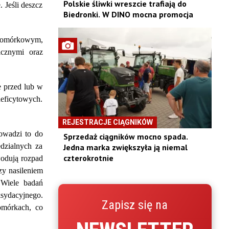
Polskie śliwki wreszcie trafiają do
 Jeśli deszcz
Biedronki. W DINO mocna promocja
 komórkowym,
icznymi oraz
e przed lub w
deficytowych.
REJESTRACJE CIĄGNIKÓW
rowadzi to do
Sprzedaż ciągników mocno spada.
dzialnych za
Jedna marka zwiększyła ją niemal
czterokrotnie
wodują rozpad
zy nasileniem
 Wiele badań
sydacyjnego.
Zapisz się na
omórkach, co