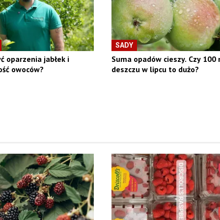
SADY
ć oparzenia jabłek i
Suma opadów cieszy. Czy 100
kość owoców?
deszczu w lipcu to dużo?