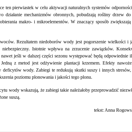
ące ten pierwiastek w celu aktywacji naturalnych systemów odpornośc
owo działanie mechanizmów obronnych, pobudzają rośliny drzew do
obierania makro- i mikroelementów. W znaczący sposób zwiększają 
woców. Rezultatem niedoborów wody jest pogorszenie wielkości i j
 niebezpieczny. Istotnie wpływa na zrzucenie zawiązków. Konsek
, nawet jeśli w dalszej części sezonu występować będą odpowiednie i
 Jedną z metod jest odżywienie plantacji krzemem. Efekty nawoż
 deficytów wody. Zabiegi te redukują skutki suszy i innych stresów,
szenia poziomu plonowania i jakości tego plonu.
cytu wody wskazują, że zabiegi takie należałoby przeprowadzić niezwł
żone suszą.
tekst: Anna Rogowsk