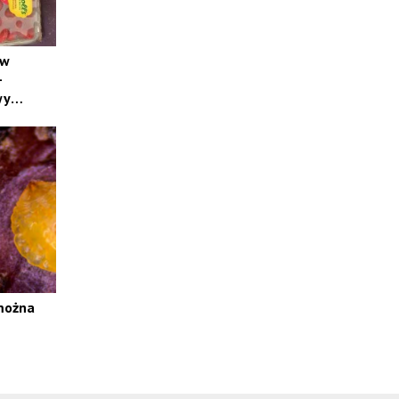
 w
–
wy
?
 można