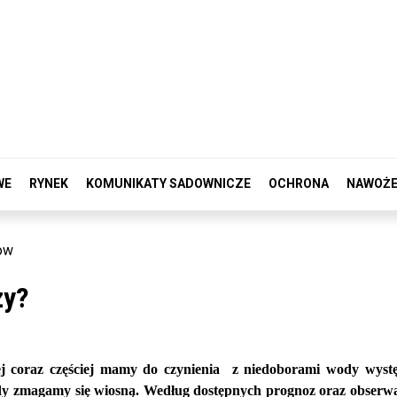
WE
RYNEK
KOMUNIKATY SADOWNICZE
OCHRONA
NAWOŻE
ow
zy?
nej coraz częściej mamy do czynienia z niedoborami wody wys
ody zmagamy się wiosną. Według dostępnych prognoz oraz obserwa