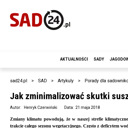
AKTUALNOŚCI
SADY
JAGODO
sad24.pl
>
SAD
>
Artykuly
>
Porady dla sadownik
Jak zminimalizować skutki sus
Autor:
Henryk Czerwiński
Data: 21 maja 2018
Zmiany klimatu powodują, że w naszej strefie klimatycz
trakcie całego sezonu wegetacyjnego. Często z deficytem w