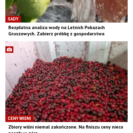
SADY
Bezpłatna analiza wody na Letnich Pokazach
Gruszowych. Zabierz próbkę z gospodarstwa
CENY WIŚNI
Zbiory wiśni niemal zakończone. Na finiszu ceny nieco
poszły w górę