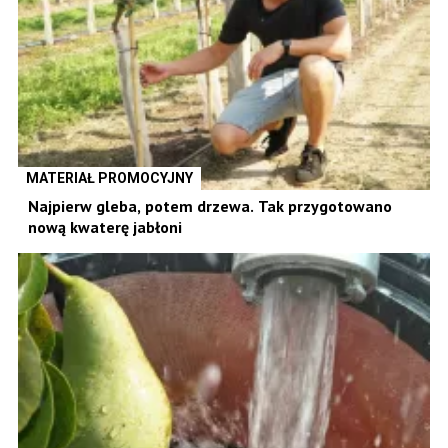
MATERIAŁ PROMOCYJNY
Najpierw gleba, potem drzewa. Tak przygotowano
nową kwaterę jabłoni