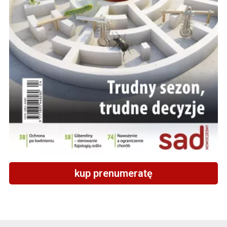
kup prenumeratę