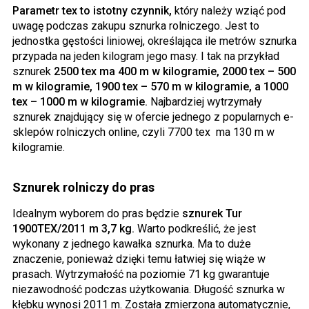
Parametr tex to istotny czynnik,
który należy wziąć pod
uwagę podczas zakupu sznurka rolniczego. Jest to
jednostka gęstości liniowej, określająca ile metrów sznurka
przypada na jeden kilogram jego masy. I tak na przykład
sznurek
2500 tex ma 400 m w kilogramie, 2000 tex – 500
m w kilogramie, 1900 tex – 570 m w kilogramie, a 1000
tex – 1000 m w kilogramie.
Najbardziej wytrzymały
sznurek znajdujący się w ofercie jednego z popularnych e-
sklepów rolniczych online, czyli 7700 tex ma 130 m w
kilogramie.
Sznurek rolniczy do pras
Idealnym wyborem do pras będzie
sznurek Tur
1900TEX/2011 m 3,7 kg.
Warto podkreślić, że jest
wykonany z jednego kawałka sznurka. Ma to duże
znaczenie, ponieważ dzięki temu łatwiej się wiąże w
prasach. Wytrzymałość na poziomie 71 kg gwarantuje
niezawodność podczas użytkowania. Długość sznurka w
kłębku wynosi 2011 m. Została zmierzona automatycznie,