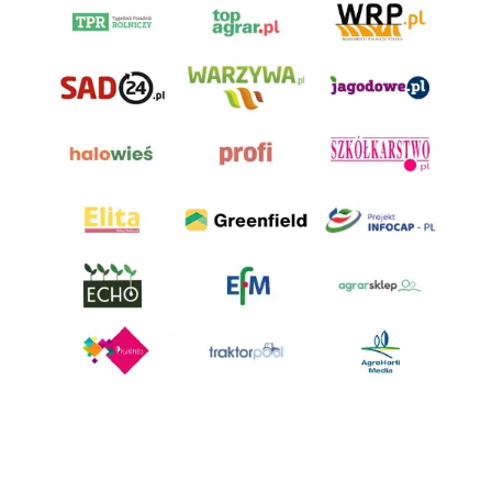
AgroHorti Media Sp. z o.o. ul. Metalowa 5, 60-118 Poznań. Akta rejestrowe
przechowywane w Sądzie Rejonowym Poznań - Nowe Miasto i Wilda w
Poznaniu, VIII Wydziale Gospodarczym, KRS 0001116269, NIP 7792573719,
REGON 529158846, kapitał zakładowy: 3.608.000 PLN.