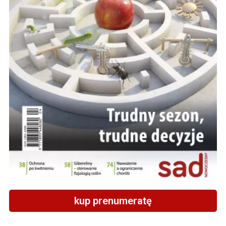
kup prenumeratę