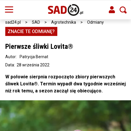
sad24.pl
>
SAD
>
Agrotechnika
>
Odmiany
ZNACIE TE ODMIANĘ?
Pierwsze śliwki Lovita®
Autor:
Patrycja Bernat
Data: 28 września 2022
W połowie sierpnia rozpoczęto zbiory pierwszych
śliwek Lovita®. Termin wypadł dwa tygodnie wcześniej
niż rok temu, a sezon zaczął się obiecująco.