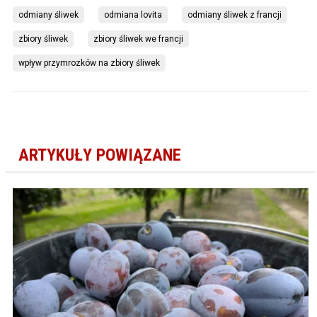
odmiany śliwek
odmiana lovita
odmiany śliwek z francji
zbiory śliwek
zbiory śliwek we francji
wpływ przymrozków na zbiory śliwek
ARTYKUŁY POWIĄZANE