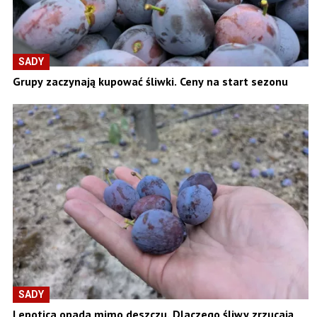
SADY
Grupy zaczynają kupować śliwki. Ceny na start sezonu
SADY
Lepotica opada mimo deszczu. Dlaczego śliwy zrzucają