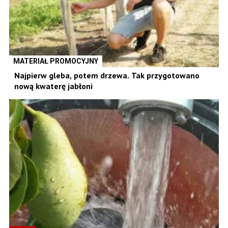
MATERIAŁ PROMOCYJNY
Najpierw gleba, potem drzewa. Tak przygotowano
nową kwaterę jabłoni