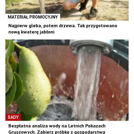
MATERIAŁ PROMOCYJNY
Najpierw gleba, potem drzewa. Tak przygotowano
nową kwaterę jabłoni
SADY
Bezpłatna analiza wody na Letnich Pokazach
Gruszowych. Zabierz próbkę z gospodarstwa