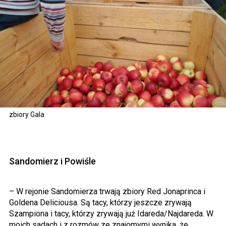
zbiory Gala
Sandomierz i Powiśle
– W rejonie Sandomierza trwają zbiory Red Jonaprinca i
Goldena Deliciousa. Są tacy, którzy jeszcze zrywają
Szampiona i tacy, którzy zrywają już Idareda/Najdareda. W
moich sadach i z rozmów ze znajomymi wynika, że