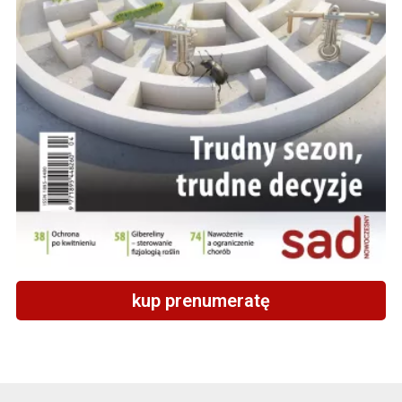
kup prenumeratę