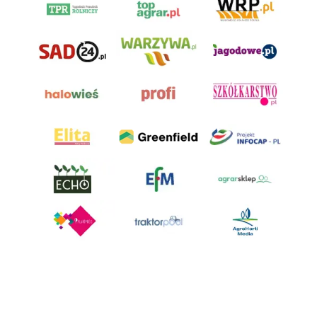
AgroHorti Media Sp. z o.o. ul. Metalowa 5, 60-118 Poznań. Akta rejestrowe
przechowywane w Sądzie Rejonowym Poznań - Nowe Miasto i Wilda w
Poznaniu, VIII Wydziale Gospodarczym, KRS 0001116269, NIP 7792573719,
REGON 529158846, kapitał zakładowy: 3.608.000 PLN.