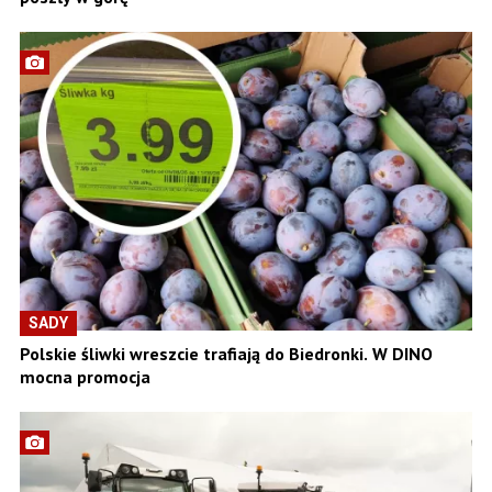
SADY
Polskie śliwki wreszcie trafiają do Biedronki. W DINO
mocna promocja