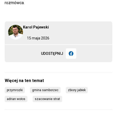
rozmówca.
Karol Pajewski
15 maja 2026
UDOSTĘPNIJ
przymrozki
gmina samborzec
zbiory jabłek
adrian wołos
szacowanie strat