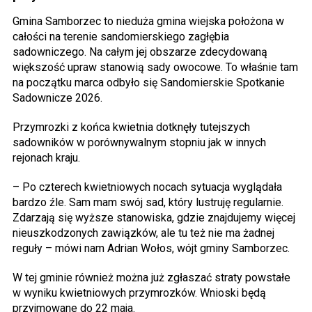
Gmina Samborzec to nieduża gmina wiejska położona w
całości na terenie sandomierskiego zagłębia
sadowniczego. Na całym jej obszarze zdecydowaną
większość upraw stanowią sady owocowe. To właśnie tam
na początku marca odbyło się Sandomierskie Spotkanie
Sadownicze 2026.
Przymrozki z końca kwietnia dotknęły tutejszych
sadowników w porównywalnym stopniu jak w innych
rejonach kraju.
– Po czterech kwietniowych nocach sytuacja wyglądała
bardzo źle. Sam mam swój sad, który lustruję regularnie.
Zdarzają się wyższe stanowiska, gdzie znajdujemy więcej
nieuszkodzonych zawiązków, ale tu też nie ma żadnej
reguły – mówi nam Adrian Wołos, wójt gminy Samborzec.
W tej gminie również można już zgłaszać straty powstałe
w wyniku kwietniowych przymrozków. Wnioski będą
przyjmowane do 22 maja.