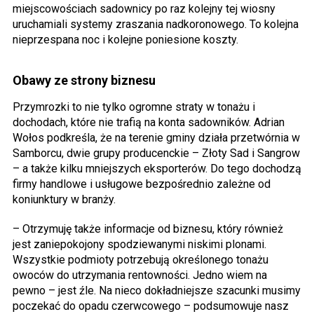
miejscowościach sadownicy po raz kolejny tej wiosny
uruchamiali systemy zraszania nadkoronowego. To kolejna
nieprzespana noc i kolejne poniesione koszty.
Obawy ze strony biznesu
Przymrozki to nie tylko ogromne straty w tonażu i
dochodach, które nie trafią na konta sadowników. Adrian
Wołos podkreśla, że na terenie gminy działa przetwórnia w
Samborcu, dwie grupy producenckie – Złoty Sad i Sangrow
– a także kilku mniejszych eksporterów. Do tego dochodzą
firmy handlowe i usługowe bezpośrednio zależne od
koniunktury w branży.
– Otrzymuję także informacje od biznesu, który również
jest zaniepokojony spodziewanymi niskimi plonami.
Wszystkie podmioty potrzebują określonego tonażu
owoców do utrzymania rentowności. Jedno wiem na
pewno – jest źle. Na nieco dokładniejsze szacunki musimy
poczekać do opadu czerwcowego – podsumowuje nasz