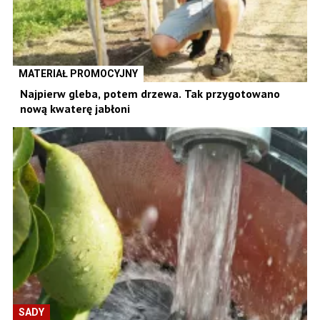
MATERIAŁ PROMOCYJNY
Najpierw gleba, potem drzewa. Tak przygotowano
nową kwaterę jabłoni
SADY