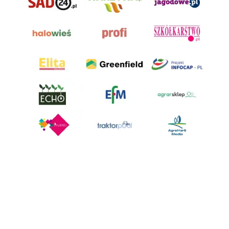
AgroHorti Media Sp. z o.o. ul. Metalowa 5, 60-118 Poznań. Akta rejestrowe
przechowywane w Sądzie Rejonowym Poznań - Nowe Miasto i Wilda w
Poznaniu, VIII Wydziale Gospodarczym, KRS 0001116269, NIP 7792573719,
REGON 529158846, kapitał zakładowy: 3.608.000 PLN.
Wszystkie prezentowane w ramach niniejszego portalu treści są
własnością AgroHorti Media Sp. z o.o, są zastrzeżone i chronione prawem
autorskim, kopiowanie i dalsze rozpowszechnianie treści jest zabronione.
(art. 25 ust. 1 pkt 1b ustawy z 4 lutego 1994 roku o prawie autorskim i