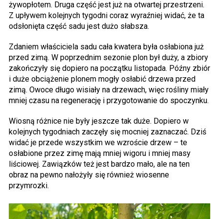
żywopłotem. Druga część jest już na otwartej przestrzeni.
Z upływem kolejnych tygodni coraz wyraźniej widać, że ta
odsłonięta część sadu jest dużo słabsza.
Zdaniem właściciela sadu cała kwatera była osłabiona już
przed zimą. W poprzednim sezonie plon był duży, a zbiory
zakończyły się dopiero na początku listopada. Późny zbiór
i duże obciążenie plonem mogły osłabić drzewa przed
zimą. Owoce długo wisiały na drzewach, więc rośliny miały
mniej czasu na regenerację i przygotowanie do spoczynku.
Wiosną różnice nie były jeszcze tak duże. Dopiero w
kolejnych tygodniach zaczęły się mocniej zaznaczać. Dziś
widać je przede wszystkim we wzroście drzew – te
osłabione przez zimę mają mniej wigoru i mniej masy
liściowej. Zawiązków też jest bardzo mało, ale na ten
obraz na pewno nałożyły się również wiosenne
przymrozki.