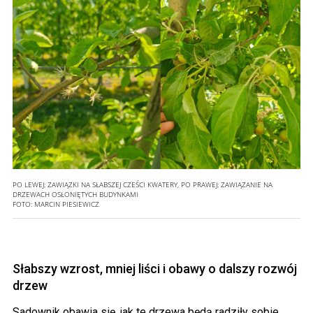
PO LEWEJ: ZAWIĄZKI NA SŁABSZEJ CZEŚCI KWATERY, PO PRAWEJ: ZAWIĄZANIE NA
DRZEWACH OSŁONIĘTYCH BUDYNKAMI
FOTO:
MARCIN PIESIEWICZ
Słabszy wzrost, mniej liści i obawy o dalszy rozwój
drzew
Sadownik obawia się, jak te drzewa będą radziły sobie