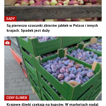
SADY
Są pierwsze szacunki zbiorów jabłek w Polsce i innych
krajach. Spadek jest duży
CENY ŚLIWEK
Krajowe śliwki czekają na kupców. W marketach nadal