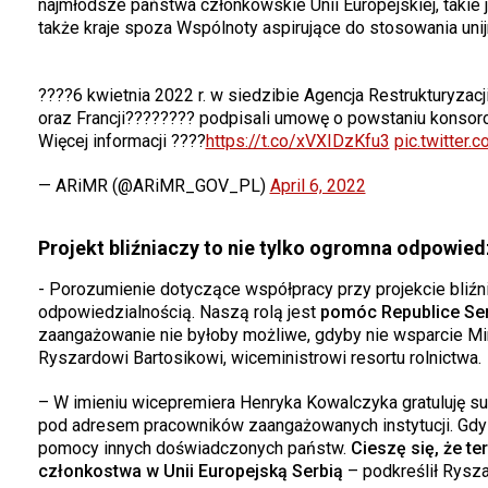
najmłodsze państwa członkowskie Unii Europejskiej, takie j
także kraje spoza Wspólnoty aspirujące do stosowania un
????6 kwietnia 2022 r. w siedzibie Agencja Restrukturyzac
oraz Francji???????? podpisali umowę o powstaniu konsorcj
Więcej informacji ????
https://t.co/xVXIDzKfu3
pic.twitter
— ARiMR (@ARiMR_GOV_PL)
April 6, 2022
Projekt bliźniaczy to nie tylko ogromna odpowiedz
- Porozumienie dotyczące współpracy przy projekcie bliźni
odpowiedzialnością. Naszą rolą jest
pomóc Republice Ser
zaangażowanie nie byłoby możliwe, gdyby nie wsparcie Mi
Ryszardowi Bartosikowi, wiceministrowi resortu rolnictwa.
– W imieniu wicepremiera Henryka Kowalczyka gratuluję suk
pod adresem pracowników zaangażowanych instytucji. Gdy to
pomocy innych doświadczonych państw.
Cieszę się, że te
członkostwa w Unii Europejską Serbią
– podkreślił Rysza