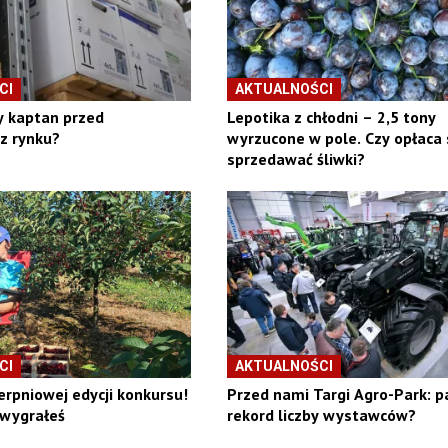
CI
AKTUALNOŚCI
y kaptan przed
Lepotika z chłodni – 2,5 tony
z rynku?
wyrzucone w pole. Czy opłaca 
sprzedawać śliwki?
CI
AKTUALNOŚCI
erpniowej edycji konkursu!
Przed nami Targi Agro-Park: p
 wygrałeś
rekord liczby wystawców?