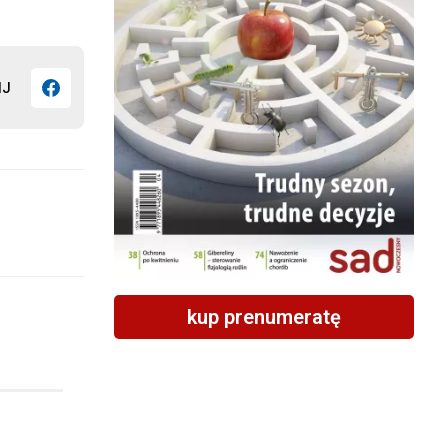
IJ
kup prenumeratę