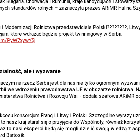
ak Bułgaria, Chorwacja i Rumunia, kraje kandydujące i stowarzys
ijnych standardów rolnych – zaznaczyła prezes ARiMR Halina S
ji i Modernizacji Rolnictwa przedstawiciele Polski????????, Lit
um, które wdrażać będzie projekt twinningowy w Serbii.
.com/PyW7xywY5j
ialność, ale i wyzwanie
aczym na rzecz Serbii jest dla nas nie tylko ogromnym wyzwanie
bii we wdrożeniu prawodawstwa UE w obszarze rolnictwa.
N
nisterstwa Rolnictwa i Rozwoju Wsi. - dodała szefowa ARiMR o
cesu konsorcjum Francji, Litwy i Polski. Szczególne wyrazy uzn
 nasz kraj starał się o przyjęcie do Wspólnoty, również korzys
raz to nasi eksperci będą się mogli dzielić swoją wiedzą z as
rd Bartosik.