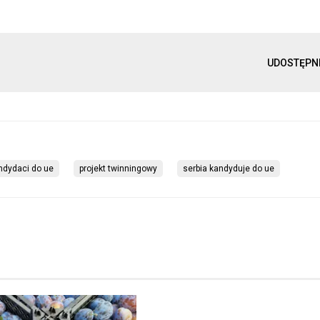
UDOSTĘPN
ndydaci do ue
projekt twinningowy
serbia kandyduje do ue