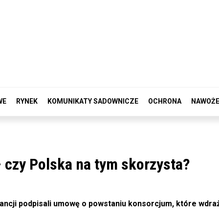
WE
RYNEK
KOMUNIKATY SADOWNICZE
OCHRONA
NAWOŻE
– czy Polska na tym skorzysta?
 Francji podpisali umowę o powstaniu konsorcjum, które wdra