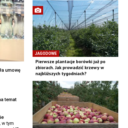
JAGODOWE
Pierwsze plantacje borówki już po
zbiorach. Jak prowadzić krzewy w
sała umowę
najbliższych tygodniach?
na temat
ie
, w tym