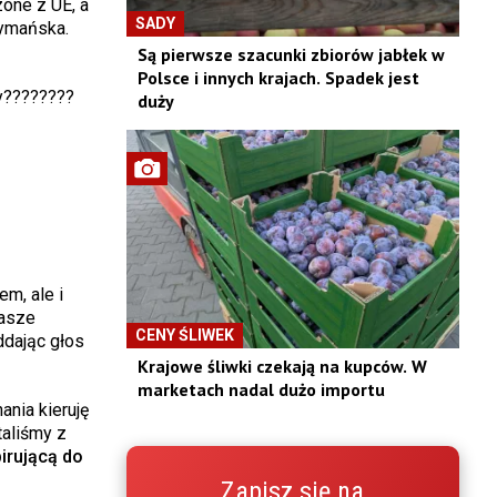
zone z UE, a
SADY
zymańska.
Są pierwsze szacunki zbiorów jabłek w
Polsce i innych krajach. Spadek jest
wy????????
duży
m, ale i
asze
CENY ŚLIWEK
ddając głos
Krajowe śliwki czekają na kupców. W
marketach nadal dużo importu
ania kieruję
taliśmy z
pirującą do
Zapisz się na