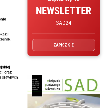
NEWSLETTER
enie
SAD24
kazji
eśnie,
ZAPISZ SIĘ
jskiej
cji oraz
i prawnych.