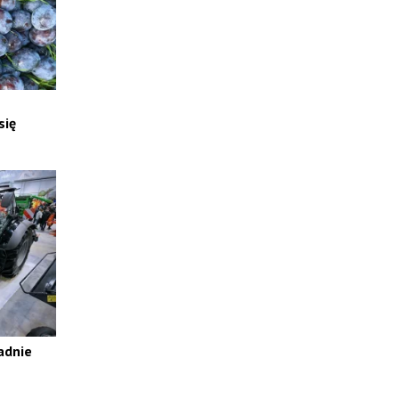
się
adnie