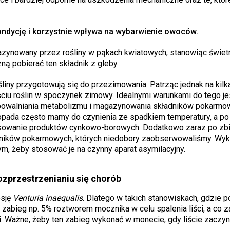
ndycję i korzystnie wpływa na wybarwienie owoców.
ynowany przez rośliny w pąkach kwiatowych, stanowiąc świet
ną pobierać ten składnik z gleby.
iny przygotowują się do przezimowania. Patrząc jednak na kilka
ściu roślin w spoczynek zimowy. Idealnymi warunkami do tego je
spowalniania metabolizmu i magazynowania składników pokarmo
topada często mamy do czynienia ze spadkiem temperatury, a po 
osowanie produktów cynkowo-borowych. Dodatkowo zaraz po zb
adników pokarmowych, których niedobory zaobserwowaliśmy. Wyk
ym, żeby stosować je na czynny aparat asymilacyjny.
ozprzestrzenianiu się chorób
esję
Venturia inaequalis
. Dlatego w takich stanowiskach, gdzie p
abieg np. 5% roztworem mocznika w celu spalenia liści, a co z
. Ważne, żeby ten zabieg wykonać w monecie, gdy liście zaczyna