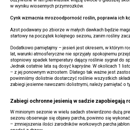
w wyniku wiosennych przymrozków.
Cynk wzmacnia mrozoodporność roślin, poprawia ich ko
Azot podawany po zbiorze w małych dawkach będzie magaz
startowy na początek kolejnego sezonu, zanim rośliny zacz
Dodatkowo pamiętajmy – jesień jest okresem, w którym rośl
lat, warunki atmosferyczne nie sprzyjały spokojnemu przej
stopniowy spadek temperatury dający roślinie sygnał do 
Jednak ostatnie lata są dosyć kapryśne. W okolicach 1 lis
– z jej ponownym wzrostem. Dlatego tak ważne jest zast
powinniśmy dolistnie dostarczyć roślinie wszystkich skł
zabiegi jesienne nawozami dolistnymi, należy pamiętać o t
Zabiegi ochronne jesienią w sadzie zapobiegają r
W minionym sezonie w wielu sadach stwierdzono dużą pr
sezonu obserwuje się objawy parcha, powinno się wykonać z
– zmniejszenia ilości zarodników workowych parcha jabłoni