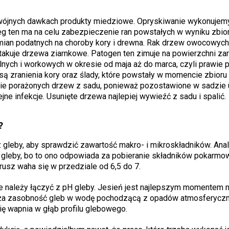
jnych dawkach produkty miedziowe. Opryskiwanie wykonujemy
ieg ten ma na celu zabezpieczenie ran powstałych w wyniku zbio
dmian podatnych na choroby kory i drewna. Rak drzew owocowych
atakuje drzewa ziarnkowe. Patogen ten zimuje na powierzchni za
lnych i workowych w okresie od maja aż do marca, czyli prawie p
 są zranienia kory oraz ślady, które powstały w momencie zbior
anie porażonych drzew z sadu, ponieważ pozostawione w sadzie 
e infekcje. Usunięte drzewa najlepiej wywieźć z sadu i spalić.
?
gleby, aby sprawdzić zawartość makro- i mikroskładników. Anal
H gleby, bo to ono odpowiada za pobieranie składników pokarmo
grusz waha się w przedziale od 6,5 do 7.
 należy łączyć z pH gleby. Jesień jest najlepszym momentem 
ża zasobność gleb w wodę pochodzącą z opadów atmosferyczny
ę wapnia w głąb profilu glebowego.