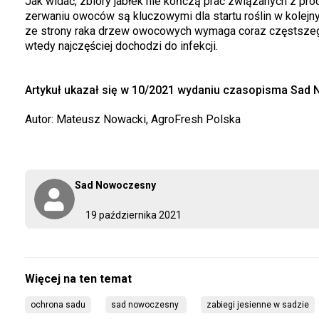
Jak widać, zbiory jabłek nie kończą prac związanych z pro
zerwaniu owoców są kluczowymi dla startu roślin w kolej
ze strony raka drzew owocowych wymaga coraz częstsze
wtedy najczęściej dochodzi do infekcji.
Artykuł ukazał się w 10/2021 wydaniu czasopisma Sad
Autor: Mateusz Nowacki, AgroFresh Polska
Sad Nowoczesny
19 października 2021
ochrona sadu
sad nowoczesny 
zabiegi jesienne w sadzie