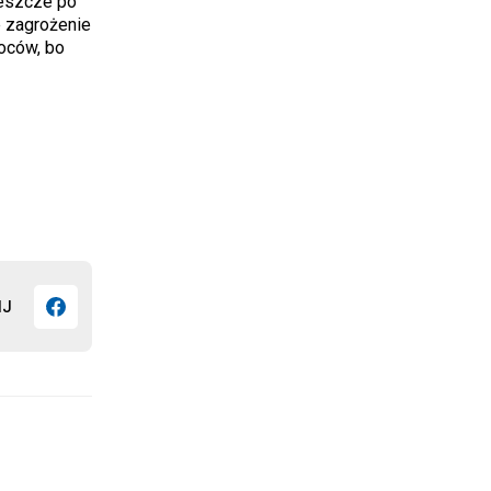
jeszcze po
e zagrożenie
oców, bo
IJ