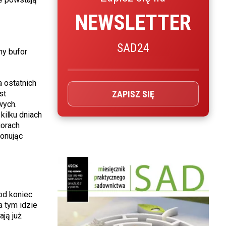
NEWSLETTER
SAD24
ny bufor
 ostatnich
ZAPISZ SIĘ
st
wych.
kilku dniach
iorach
onując
od koniec
a tym idzie
ją już