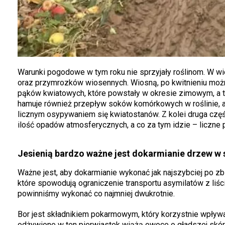
Warunki pogodowe w tym roku nie sprzyjały roślinom. W wi
oraz przymrozków wiosennych. Wiosną, po kwitnieniu mo
pąków kwiatowych, które powstały w okresie zimowym, a 
hamuje również przepływ soków komórkowych w roślinie, a
licznym osypywaniem się kwiatostanów. Z kolei druga część
ilość opadów atmosferycznych, a co za tym idzie – liczne 
Jesienią bardzo ważne jest dokarmianie drzew w
Ważne jest, aby dokarmianie wykonać jak najszybciej po zb
które spowodują ograniczenie transportu asymilatów z liści
powinniśmy wykonać co najmniej dwukrotnie.
Bor jest składnikiem pokarmowym, który korzystnie wpływa
odżywione w ten pierwiastek wiążą owoce o gładszej skórc