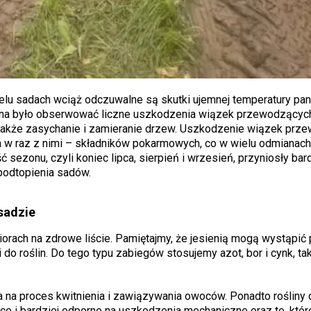
elu sadach wciąż odczuwalne są skutki ujemnej temperatury pan
żna było obserwować liczne uszkodzenia wiązek przewodzącyc
także zasychanie i zamieranie drzew. Uszkodzenie wiązek prz
 w raz z nimi – składników pokarmowych, co w wielu odmianac
 sezonu, czyli koniec lipca, sierpień i wrzesień, przyniosły ba
podtopienia sadów.
 sadzie
iorach na zdrowe liście. Pamiętajmy, że jesienią mogą wystąpić 
 do roślin. Do tego typu zabiegów stosujemy azot, bor i cynk, ta
 na proces kwitnienia i zawiązywania owoców. Ponadto rośliny
e i bardziej odporne na uszkodzenia mechaniczne oraz te, któr