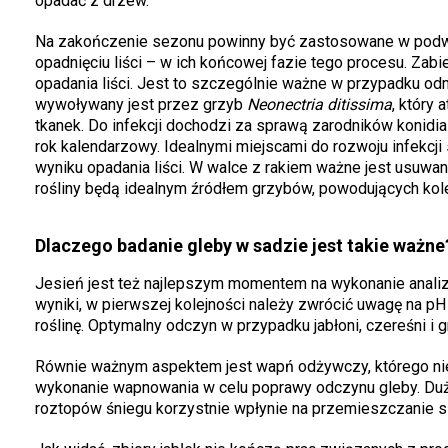
opadać z drzew.
Na zakończenie sezonu powinny być zastosowane w podwó
opadnięciu liści – w ich końcowej fazie tego procesu. Zab
opadania liści. Jest to szczególnie ważne w przypadku o
wywoływany jest przez grzyb
Neonectria ditissima
,
który 
tkanek. Do infekcji dochodzi za sprawą zarodników konidia
rok kalendarzowy. Idealnymi miejscami do rozwoju infekcji
wyniku opadania liści. W walce z rakiem ważne jest usuw
rośliny będą idealnym źródłem grzybów, powodujących kolejn
Dlaczego badanie gleby w sadzie jest takie ważne
Jesień jest też najlepszym momentem na wykonanie analiz 
wyniki, w pierwszej kolejności należy zwrócić uwagę na p
roślinę. Optymalny odczyn w przypadku jabłoni, czereśni i 
Równie ważnym aspektem jest wapń odżywczy, którego nie
wykonanie wapnowania w celu poprawy odczynu gleby. Du
roztopów śniegu korzystnie wpłynie na przemieszczanie si