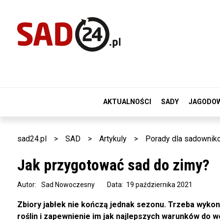
AKTUALNOŚCI
SADY
JAGODO
sad24.pl
>
SAD
>
Artykuly
>
Porady dla sadownik
Jak przygotować sad do zimy?
Autor:
Sad Nowoczesny
Data: 19 października 2021
Zbiory jabłek nie kończą jednak sezonu. Trzeba wykon
roślin i zapewnienie im jak najlepszych warunków do w