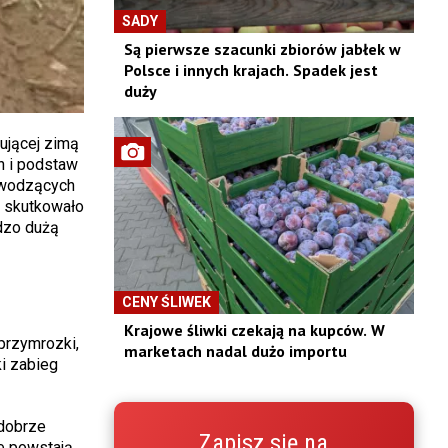
SADY
Są pierwsze szacunki zbiorów jabłek w
Polsce i innych krajach. Spadek jest
duży
ującej zimą
h i podstaw
ewodzących
h skutkowało
rdzo dużą
CENY ŚLIWEK
Krajowe śliwki czekają na kupców. W
przymrozki,
marketach nadal dużo importu
ki zabieg
 dobrze
Zapisz się na
e powstają