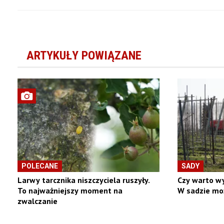
ARTYKUŁY POWIĄZANE
POLECANE
SADY
Larwy tarcznika niszczyciela ruszyły.
Czy warto w
To najważniejszy moment na
W sadzie moż
zwalczanie