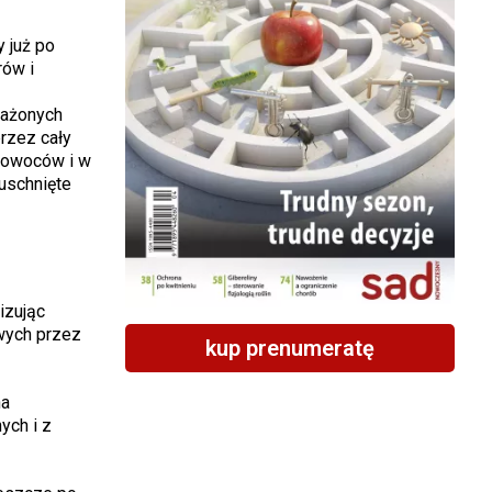
 już po
rów i
rażonych
rzez cały
u owoców i w
uschnięte
izując
wych przez
kup prenumeratę
na
ch i z