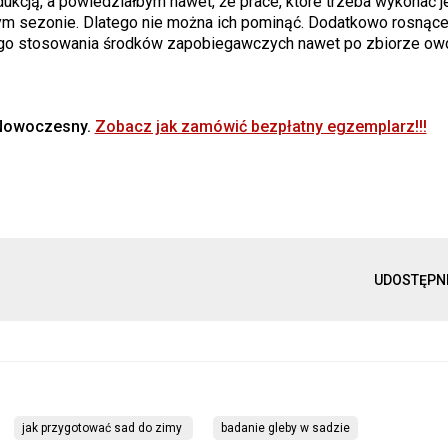
dukcją, a powiedziałbym nawet, że prace, które trzeba wykonać 
nym sezonie. Dlatego nie można ich pominąć. Dodatkowo rosnąc
go stosowania środków zapobiegawczych nawet po zbiorze ow
 Nowoczesny.
Zobacz jak zamówić bezpłatny egzemplarz!!!
UDOSTĘPN
jak przygotować sad do zimy 
badanie gleby w sadzie