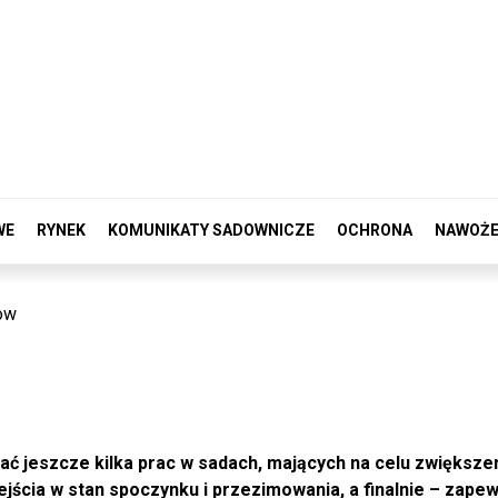
WE
RYNEK
KOMUNIKATY SADOWNICZE
OCHRONA
NAWOŻE
ow
ać jeszcze kilka prac w sadach, mających na celu zwiększe
ejścia w stan spoczynku i przezimowania, a finalnie – zapew