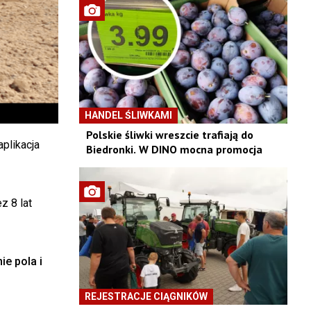
HANDEL ŚLIWKAMI
Polskie śliwki wreszcie trafiają do
plikacja
Biedronki. W DINO mocna promocja
z 8 lat
e pola i
REJESTRACJE CIĄGNIKÓW