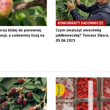
KOMUNIKATY SADOWNICZE
raz bliżej do ponownej
Czym zwalczyć owocówkę
ncji, a sadownicy liczą na
jabłkóweczkę? Tomasz Sikora,
03.06.2025