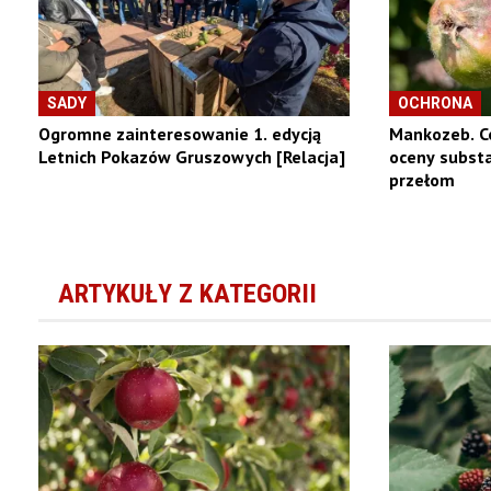
SADY
OCHRONA
Ogromne zainteresowanie 1. edycją
Mankozeb. Co
Letnich Pokazów Gruszowych [Relacja]
oceny substa
przełom
ARTYKUŁY Z KATEGORII