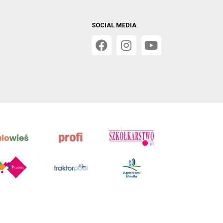
SOCIAL MEDIA
 w Poznaniu, VIII Wydziale Gospodarczym, KRS 0001116269,