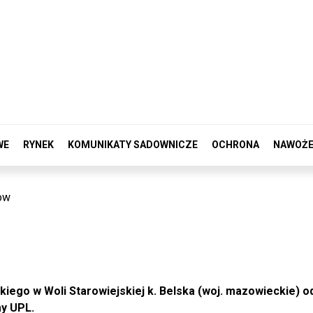
WE
RYNEK
KOMUNIKATY SADOWNICZE
OCHRONA
NAWOŻE
ow
iego w Woli Starowiejskiej k. Belska (woj. mazowieckie) od
my UPL.