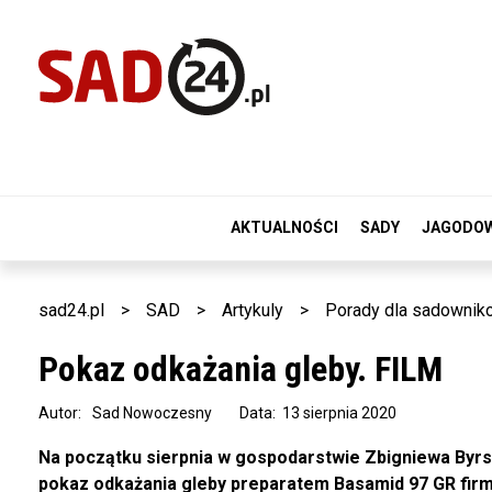
AKTUALNOŚCI
SADY
JAGODO
sad24.pl
>
SAD
>
Artykuly
>
Porady dla sadownik
Pokaz odkażania gleby. FILM
Autor:
Sad Nowoczesny
Data: 13 sierpnia 2020
Na początku sierpnia w gospodarstwie Zbigniewa Byrsk
pokaz odkażania gleby preparatem Basamid 97 GR fir