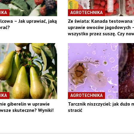
IKA
AGROTECHNIKA
lcowa – Jak uprawiać, jaką
Ze świata: Kanada testowana
rać?
uprawie owoców jagodowych 
wszystko przez suszę. Czy no
kierunek okaże się dochodowy
IKA
AGROTECHNIKA
ie giberelin w uprawie
Tarcznik niszczyciel: jak dużo
awsze skuteczne? Wyniki!
stracić