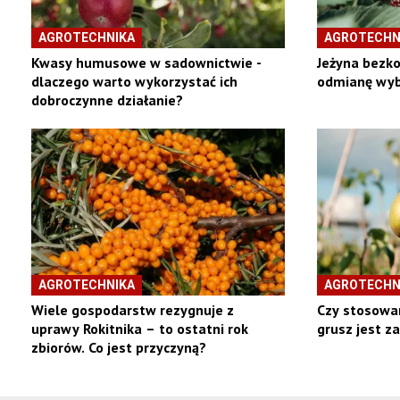
AGROTECHNIKA
AGROTECHN
Kwasy humusowe w sadownictwie -
Jeżyna bezko
dlaczego warto wykorzystać ich
odmianę wyb
dobroczynne działanie?
AGROTECHNIKA
AGROTECHN
Wiele gospodarstw rezygnuje z
Czy stosowan
uprawy Rokitnika – to ostatni rok
grusz jest z
zbiorów. Co jest przyczyną?