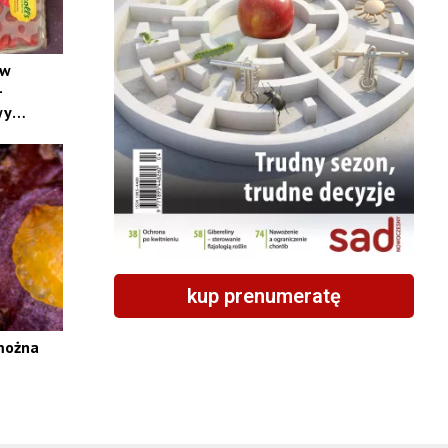
 w
–
wy
?
kup prenumeratę
 można