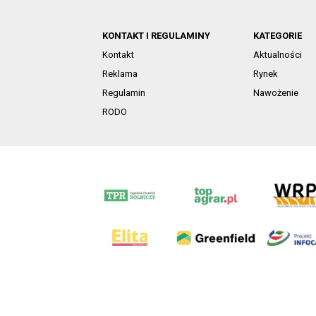
KONTAKT I REGULAMINY
KATEGORIE
Kontakt
Aktualności
Reklama
Rynek
Regulamin
Nawożenie
RODO
AgroHorti Media Sp. z o.o. ul. Metalowa 5, 60-118 Pozna