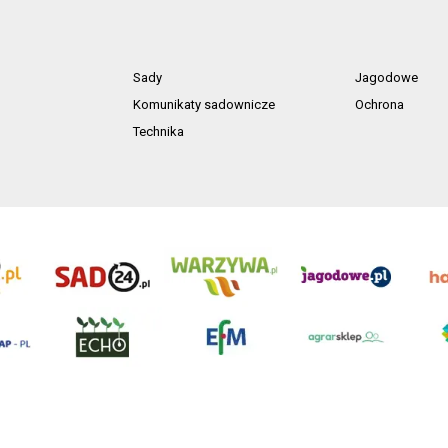
Sady
Jagodowe
Komunikaty sadownicze
Ochrona
Technika
ń. Akta rejestrowe przechowywane w Sądzie Rejonowym Poznań - Nowe Miasto i Wilda