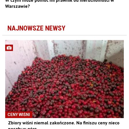
Warszawie?
NAJNOWSZE NEWSY
CENY WIŚNI
Zbiory wiśni niemal zakończone. Na finiszu ceny nieco
poszły w górę