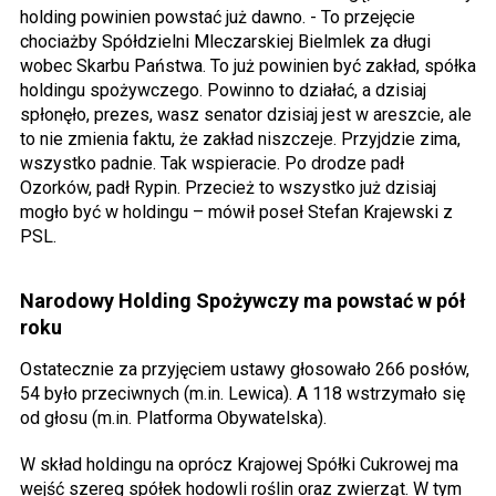
holding powinien powstać już dawno. - To przejęcie
chociażby Spółdzielni Mleczarskiej Bielmlek za długi
wobec Skarbu Państwa. To już powinien być zakład, spółka
holdingu spożywczego. Powinno to działać, a dzisiaj
spłonęło, prezes, wasz senator dzisiaj jest w areszcie, ale
to nie zmienia faktu, że zakład niszczeje. Przyjdzie zima,
wszystko padnie. Tak wspieracie. Po drodze padł
Ozorków, padł Rypin. Przecież to wszystko już dzisiaj
mogło być w holdingu – mówił poseł Stefan Krajewski z
PSL.
Narodowy Holding Spożywczy ma powstać w pół
roku
Ostatecznie za przyjęciem ustawy głosowało 266 posłów,
54 było przeciwnych (m.in. Lewica). A 118 wstrzymało się
od głosu (m.in. Platforma Obywatelska).
W skład holdingu na oprócz Krajowej Spółki Cukrowej ma
wejść szereg spółek hodowli roślin oraz zwierząt. W tym