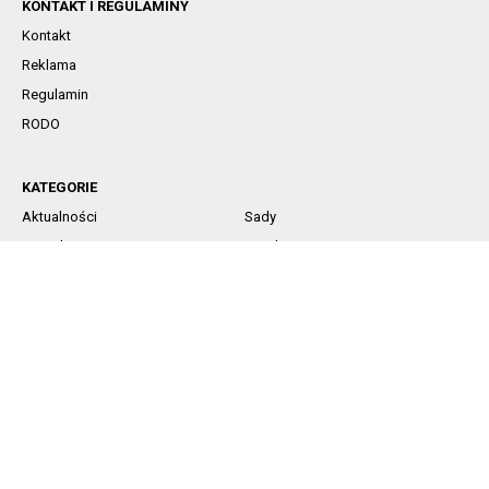
KONTAKT I REGULAMINY
Kontakt
Reklama
Regulamin
RODO
KATEGORIE
Aktualności
Sady
Jagodowe
Rynek
Komunikaty sadownicze
Ochrona
Nawożenie
Technika
SOCIAL MEDIA