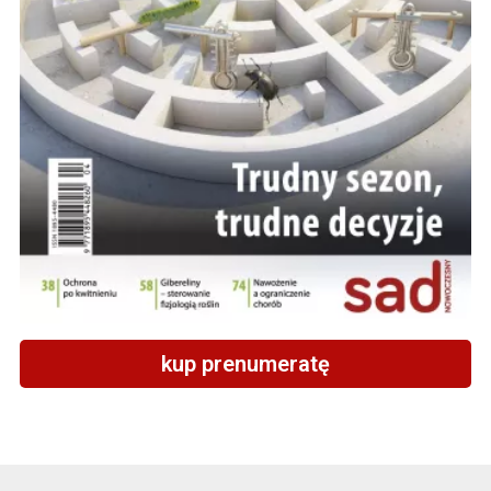
kup prenumeratę