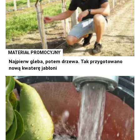
MATERIAŁ PROMOCYJNY
Najpierw gleba, potem drzewa. Tak przygotowano
nową kwaterę jabłoni