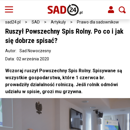
sad24.pl
>
SAD
>
Artykuly
>
Prawo dla sadownikow
Ruszył Powszechny Spis Rolny. Po co i jak
się dobrze spisać?
Autor:
Sad Nowoczesny
Data: 02 września 2020
Wczoraj ruszył Powszechny Spis Rolny. Spisywane są
wszystkie gospodarstwa, które 1 czerwca br.
prowadziły działalność rolniczą. Jeśli rolnik odmówi
udziału w spisie, grozi mu grzywna.