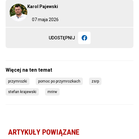
Karol Pajewski
07 maja 2026
UDOSTĘPNIJ
przymrozki
pomoc po przymrozkach
zsrp
stefan krajewski
mrirw
ARTYKUŁY POWIĄZANE