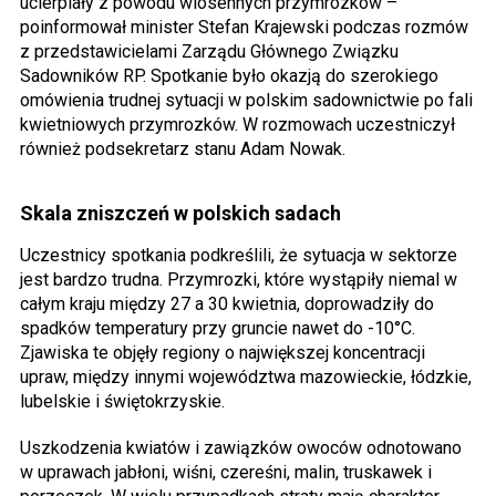
ucierpiały z powodu wiosennych przymrozków –
poinformował minister Stefan Krajewski podczas rozmów
z przedstawicielami Zarządu Głównego Związku
Sadowników RP. Spotkanie było okazją do szerokiego
omówienia trudnej sytuacji w polskim sadownictwie po fali
kwietniowych przymrozków. W rozmowach uczestniczył
również podsekretarz stanu Adam Nowak.
Skala zniszczeń w polskich sadach
Uczestnicy spotkania podkreślili, że sytuacja w sektorze
jest bardzo trudna. Przymrozki, które wystąpiły niemal w
całym kraju między 27 a 30 kwietnia, doprowadziły do
spadków temperatury przy gruncie nawet do -10°C.
Zjawiska te objęły regiony o największej koncentracji
upraw, między innymi województwa mazowieckie, łódzkie,
lubelskie i świętokrzyskie.
Uszkodzenia kwiatów i zawiązków owoców odnotowano
w uprawach jabłoni, wiśni, czereśni, malin, truskawek i