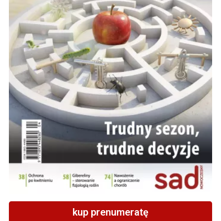
kup prenumeratę