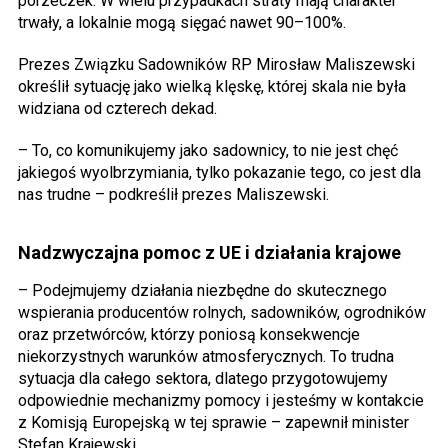
porzeczek. W wielu przypadkach straty mają charakter
trwały, a lokalnie mogą sięgać nawet 90–100%.
Prezes Związku Sadowników RP Mirosław Maliszewski
określił sytuację jako wielką klęskę, której skala nie była
widziana od czterech dekad.
– To, co komunikujemy jako sadownicy, to nie jest chęć
jakiegoś wyolbrzymiania, tylko pokazanie tego, co jest dla
nas trudne – podkreślił prezes Maliszewski.
Nadzwyczajna pomoc z UE i działania krajowe
– Podejmujemy działania niezbędne do skutecznego
wspierania producentów rolnych, sadowników, ogrodników
oraz przetwórców, którzy poniosą konsekwencje
niekorzystnych warunków atmosferycznych. To trudna
sytuacja dla całego sektora, dlatego przygotowujemy
odpowiednie mechanizmy pomocy i jesteśmy w kontakcie
z Komisją Europejską w tej sprawie – zapewnił minister
Stefan Krajewski.