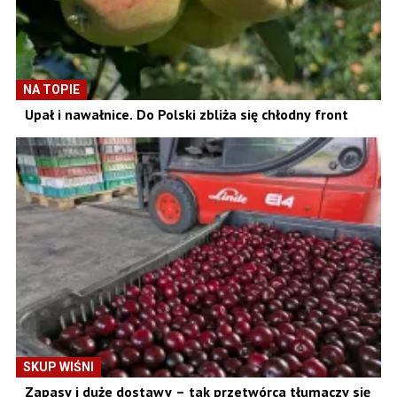
NA TOPIE
Upał i nawałnice. Do Polski zbliża się chłodny front
SKUP WIŚNI
Zapasy i duże dostawy – tak przetwórca tłumaczy się