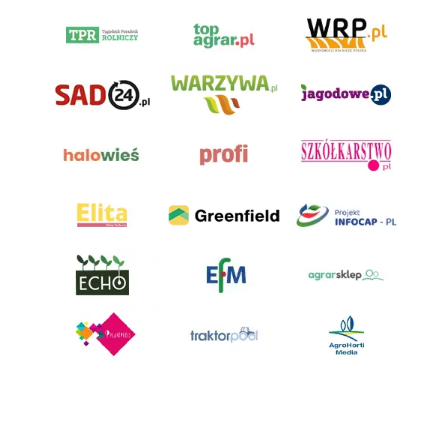
AgroHorti Media Sp. z o.o. ul. Metalowa 5, 60-118 Poznań. Akta rejestrowe
przechowywane w Sądzie Rejonowym Poznań - Nowe Miasto i Wilda w
Poznaniu, VIII Wydziale Gospodarczym, KRS 0001116269, NIP 7792573719,