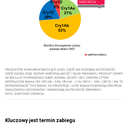
PRODUKTÓW KONKURENCYJNYCH JEST DUŻO. CZĘŚĆ MA PODOBNĄ SKUTECZNOŚĆ,
CZĘŚĆ NIŻSZĄ CENĘ. XENTARI WYRÓŻNIA JAKOŚĆ I SKŁAD PREPARATU. PRODUKT OPARTY
NA BACILLUS THURINGIENSIS SUBSP. AIZAWAI, SZCZEP 1857, ZAWIERA CZTERY
KRYSTALICZNE BIAŁKA CRY: CRY1AB – 53%, CRY1AA – 21%, CRY1C – 20% I CRY1D – 6%. TO
RÓŻNORODNOŚĆ TYCH BIAŁEK, ICH PROPORCJE I ILOŚĆ BIAŁKA POSZERZAJĄ SPEKTRUM
ZWALCZANYCH SZKODNIKÓW I WZMACNIAJĄ SKUTECZNOŚĆ PREPARATU.
FOTO:
SUMITOMO CHEMICAL
Kluczowy jest termin zabiegu