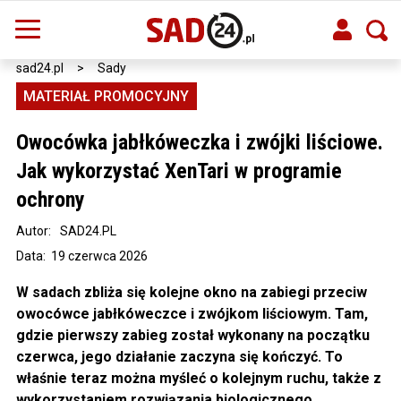
sad24.pl
>
Sady
MATERIAŁ PROMOCYJNY
Owocówka jabłkóweczka i zwójki liściowe.
Jak wykorzystać XenTari w programie
ochrony
Autor:
SAD24.PL
Data: 19 czerwca 2026
W sadach zbliża się kolejne okno na zabiegi przeciw
owocówce jabłkóweczce i zwójkom liściowym. Tam,
gdzie pierwszy zabieg został wykonany na początku
czerwca, jego działanie zaczyna się kończyć. To
właśnie teraz można myśleć o kolejnym ruchu, także z
wykorzystaniem rozwiązania biologicznego.