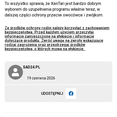
To wszystko sprawia, że XenTari jest bardzo dobrym
wyborem do uzupełnienia programu właśnie teraz, w
dalszej części ochrony przeciw owocówce i zwójkom.
Ze środków ochrony roślin należy korzystać z zachowaniem
bezpieczeństwa. Przed każdym użyciem przeczytaj
informacje zamieszczone na etykiecie i informacje
dotyczące produktu. Zwróć uwagę na zwroty wskazujące
rodzaj zagrożenia oraz przestrzegaj środków
bezpieczeństwa, o których mowa na etykiecie.
SAD24.PL
19 czerwca 2026
UDOSTĘPNIJ