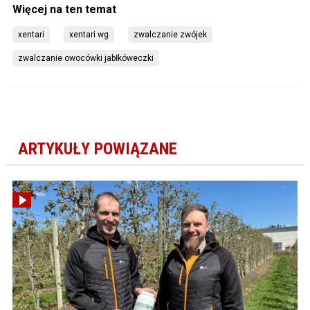
xentari
xentari wg
zwalczanie zwójek
zwalczanie owocówki jabłkóweczki
ARTYKUŁY POWIĄZANE