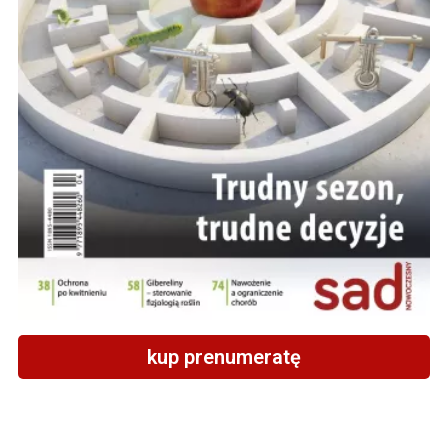
kup prenumeratę