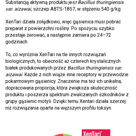
Substancją aktywną produktu jes
t Bacillus thuringiensis
var. aizawai
, szczep ABTS-1857, w stężeniu 540 g/kg.
XenTari działa żołądkowo, więc gąsienica musi pobrać
preparat z powierzchni rośliny. Po spożyciu szybko
przestaje żerować, a następnie zamiera po 24–72
godzinach.
To, co wyróżnia XenTari na tle innych rozwiązań
biologicznych, to obecność aż czterech krystalicznych
białek produkowanych przez
Bacillus thuringiensis var.
aizawai
. Każde z nich wiąże inne receptory w przewodzie
pokarmowym gąsienicy. Znaczenie ma też ich unikalna,
dopracowana proporcja, która zwiększa skuteczność
produktu i poszerza spektrum zwalczanych szkodników z
grupy gąsienic motyli. Dzięki temu Xentari działa szerzej
niż rozwiązania oparte na węższym profilu toksyn.