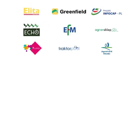
AgroHorti Media Sp. z o.o. ul. Metalowa 5, 60-118 Poznań. Akta rejestrowe
przechowywane w Sądzie Rejonowym Poznań - Nowe Miasto i Wilda w
Poznaniu, VIII Wydziale Gospodarczym, KRS 0001116269, NIP 7792573719,
REGON 529158846, kapitał zakładowy: 3.608.000 PLN.
Wszystkie prezentowane w ramach niniejszego portalu treści są
własnością AgroHorti Media Sp. z o.o, są zastrzeżone i chronione prawem
autorskim, kopiowanie i dalsze rozpowszechnianie treści jest zabronione.
(art. 25 ust. 1 pkt 1b ustawy z 4 lutego 1994 roku o prawie autorskim i
prawach pokrewnych.