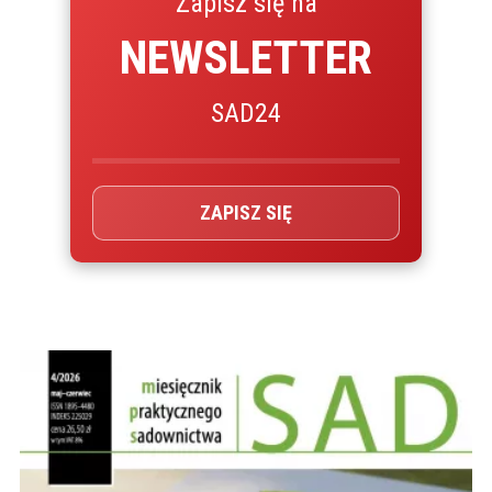
Zapisz się na
NEWSLETTER
SAD24
ZAPISZ SIĘ