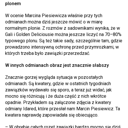
plonem
W ocenie Marcina Piesiewicza właśnie przy tych
odmianach można dziś jeszcze mówić o w miarę
normalnym plonie. Z rozmów z sadownikami wynika, że w
Gali i Golden Deliciousie można jeszcze liczyć na 70–80%
typowego plonu. Są też takie sady, szczególnie tam, gdzie
prowadzono intensywną ochronę przed przymrozkami, w
których trzeba było zawiązki przerzedzać.
W innych odmianach obraz jest znacznie słabszy
Znacznie gorzej wygląda sytuacja w pozostałych
odmianach. Są kwatery, gdzie w ostatnich tygodniach
zawiązków wydawało się sporo, a teraz już widać, jak
mocno się różnicują i że duża część z nich wkrótce
opadnie. Przykładem są załączone zdjęcia z kwatery
odmiany Idared, które przesłał nam Marcin Piesiewicz. Ta
kwatera naprawdę zapowiadała się obiecująco.
– W obrębie całych rozet zawiązki bardzo mocno się dziś