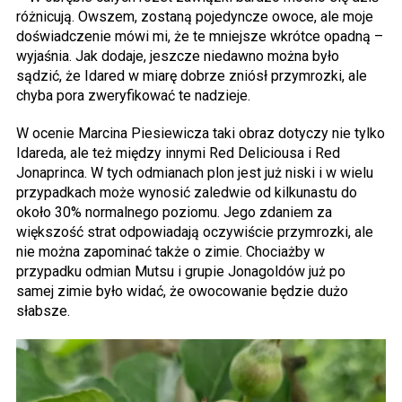
różnicują. Owszem, zostaną pojedyncze owoce, ale moje
doświadczenie mówi mi, że te mniejsze wkrótce opadną –
wyjaśnia. Jak dodaje, jeszcze niedawno można było
sądzić, że Idared w miarę dobrze zniósł przymrozki, ale
chyba pora zweryfikować te nadzieje.
W ocenie Marcina Piesiewicza taki obraz dotyczy nie tylko
Idareda, ale też między innymi Red Deliciousa i Red
Jonaprinca. W tych odmianach plon jest już niski i w wielu
przypadkach może wynosić zaledwie od kilkunastu do
około 30% normalnego poziomu. Jego zdaniem za
większość strat odpowiadają oczywiście przymrozki, ale
nie można zapominać także o zimie. Chociażby w
przypadku odmian Mutsu i grupie Jonagoldów już po
samej zimie było widać, że owocowanie będzie dużo
słabsze.