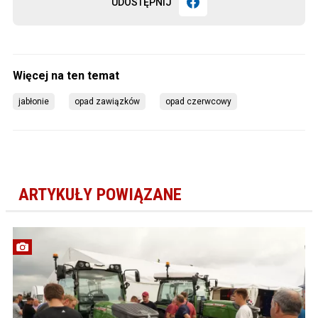
UDOSTĘPNIJ
jabłonie
opad zawiązków
opad czerwcowy
ARTYKUŁY POWIĄZANE