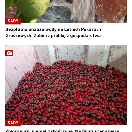
SADY
Bezpłatna analiza wody na Letnich Pokazach
Gruszowych. Zabierz próbkę z gospodarstwa
SADY
Zbiory wiśni niemal zakończone. Na finiszu ceny nieco