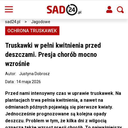
sad24.pl
>
Jagodowe
OCHRONA TRUSKAWEK
Truskawki w pełni kwitnienia przed
deszczami. Presja chorób mocno
wzrośnie
Autor:
Justyna Dobrosz
Data: 14 maja 2026
Przed nami intensywny czas w uprawie truskawek. Na
plantacjach trwa pełnia kwitnienia, a nawet na
odmianach późnych pojawiają się pierwsze kwiaty.
Jednocześnie prognozowane są kolejna opady
deszczu. Problem w tym, że kilka dni z wilgocią
oznacza także wzrost presji chorób. To najważniejszy