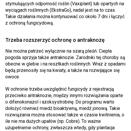
stymulujących odporność roślin (Vaxiplant) lub opartych na
wyciągach roślinnych (EkstraGo), nadal jest na to czas.
Takie działania można kontynuować co około 7 dni i łączyć
z ochroną fungicydową.
Trzeba rozszerzyć ochronę o antraknozę
Nie można patrzeć wyłącznie na szarą pleśń. Ciepła
pogoda sprzyja także antraknozie. Zarodniki tej choroby są
obecne w glebie i na resztkach roślinnych. Wraz z opadami
będą przenosiły się na kwiaty, a także na rozwijające się
owoce.
W ochronie trzeba uwzględnić fungicydy z rejestracją
przeciwko antraknozie, między innymi rozwiązania oparte
o difenokonazol i azoksystrobinę. Do programu warto
dołożyć również miedź bioaktywną, miedź jonową. Takie
rozwiązania można stosować także w czasie kwitnienia, o
ile nie ma dużych upałów (np. Cobre). To ważne
uzupełnienie ochrony, zwłaszcza wtedy, gdy plantacja