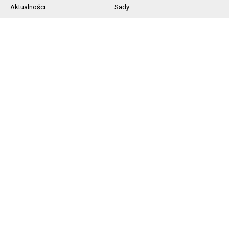
Aktualności
Sady
Jagodowe
Rynek
Komunikaty sadownicze
Ochrona
Nawożenie
Technika
SOCIAL MEDIA