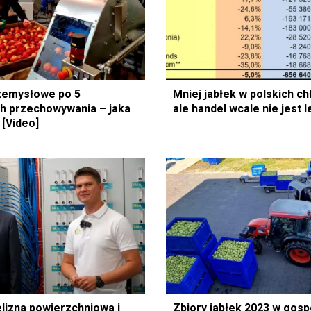
zemysłowe po 5
Mniej jabłek w polskich ch
h przechowywania – jaka
ale handel wcale nie jest 
 [Video]
lizna powierzchniowa i
Zbiory jabłek 2023 w gos