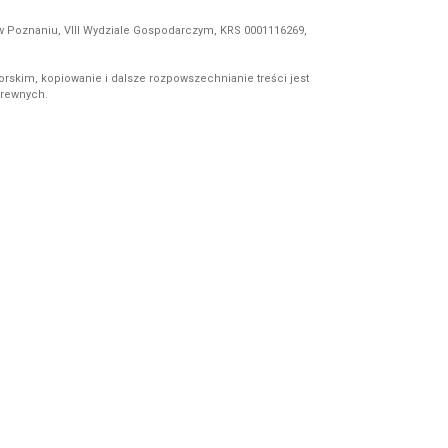
 w Poznaniu, VIII Wydziale Gospodarczym, KRS 0001116269,
orskim, kopiowanie i dalsze rozpowszechnianie treści jest
okrewnych.