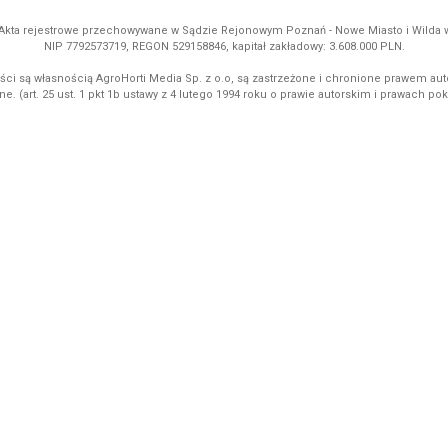
ń. Akta rejestrowe przechowywane w Sądzie Rejonowym Poznań - Nowe Miasto i Wilda
NIP 7792573719, REGON 529158846, kapitał zakładowy: 3.608.000 PLN.
ci są własnością AgroHorti Media Sp. z o.o, są zastrzeżone i chronione prawem aut
e. (art. 25 ust. 1 pkt 1b ustawy z 4 lutego 1994 roku o prawie autorskim i prawach p