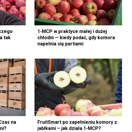
aczego
1-MCP w praktyce małej i dużej
a tak
chłodni — kiedy podać, gdy komora
napełnia się partiami
 Czas na
FruitSmart po zapełnieniu komory z
ni?
jabłkami – jak działa 1-MCP?