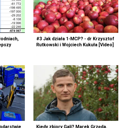
łodniach,
#3 Jak działa 1-MCP? - dr Krzysztof
lepszy
Rutkowski i Wojciech Kukuła [Video]
podarstwie
Kiedy zbiory Gali? Marek Grzęda,