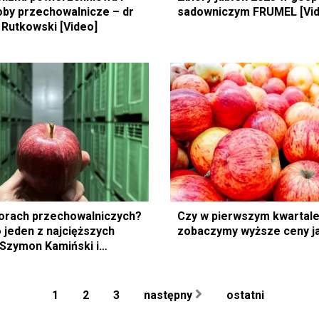
oby przechowalnicze – dr
sadowniczym FRUMEL [Vi
 Rutkowski [Video]
orach przechowalniczych?
Czy w pierwszym kwartale
 jeden z najcięższych
zobaczymy wyższe ceny j
Szymon Kamiński i
błoński
1
2
3
następny
ostatni