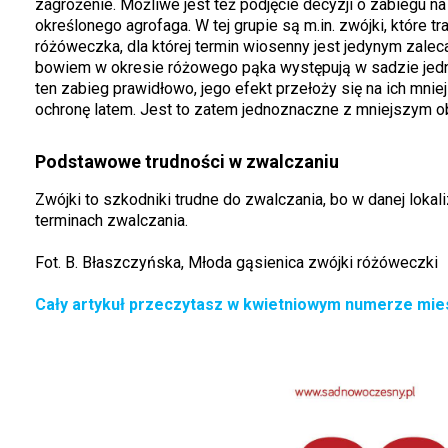
zagrożenie. Możliwe jest też podjęcie decyzji o zabiegu 
określonego agrofaga. W tej grupie są m.in. zwójki, które 
różóweczka, dla której termin wiosenny jest jedynym zalec
bowiem w okresie różowego pąka występują w sadzie jedn
ten zabieg prawidłowo, jego efekt przełoży się na ich mni
ochronę latem. Jest to zatem jednoznaczne z mniejszym o
Podstawowe trudności w zwalczaniu
Zwójki to szkodniki trudne do zwalczania, bo w danej lokal
terminach zwalczania.
Fot. B. Błaszczyńska, Młoda gąsienica zwójki różóweczki
Cały artykuł przeczytasz w kwietniowym numerze mie