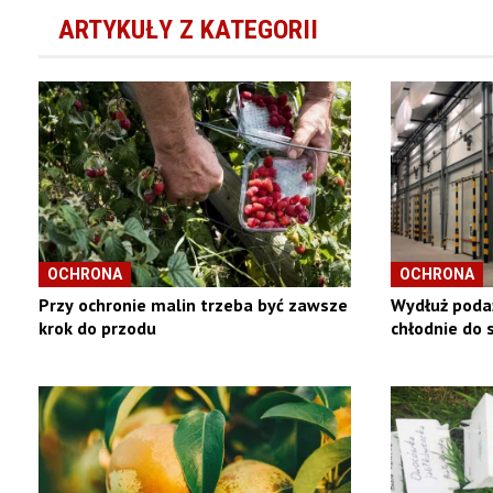
ARTYKUŁY Z KATEGORII
OCHRONA
OCHRONA
Przy ochronie malin trzeba być zawsze
Wydłuż podaż
krok do przodu
chłodnie do 