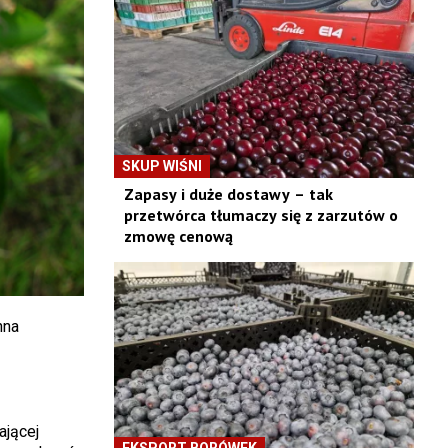
SKUP WIŚNI
Zapasy i duże dostawy – tak
przetwórca tłumaczy się z zarzutów o
zmowę cenową
nna
ającej
EKSPORT BORÓWEK