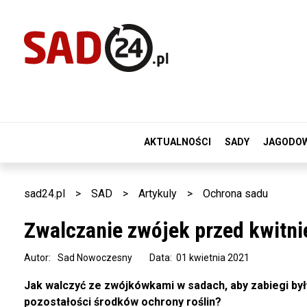
AKTUALNOŚCI
SADY
JAGODO
sad24.pl
>
SAD
>
Artykuly
>
Ochrona sadu
Zwalczanie zwójek przed kwitn
Autor:
Sad Nowoczesny
Data: 01 kwietnia 2021
Jak walczyć ze zwójkówkami w sadach, aby zabiegi były
pozostałości środków ochrony roślin?