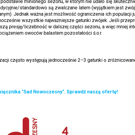
na podstawie minionego sezonu, w którym nie udało się skuteczn
tradycyjnie/standardowo są zwalczane latem (wyjątkiem jest zwó
anym). Jednak ważna jest możliwość ograniczenia ich populacji j
ocześnie wszystkie najważniejsze gatunki zwójek. Jeśli prze
ejszą presję/liczebność w dalszej części sezonu, a więc mniej i
bciążeniem owoców balastem pozostałości ś.o.r.
izacji często występują jednocześnie 2–3 gatunki o zróżnicowanej
sięcznika "Sad Nowoczesny". Sprawdź naszą ofertę!