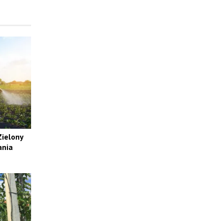
Zielony
ania