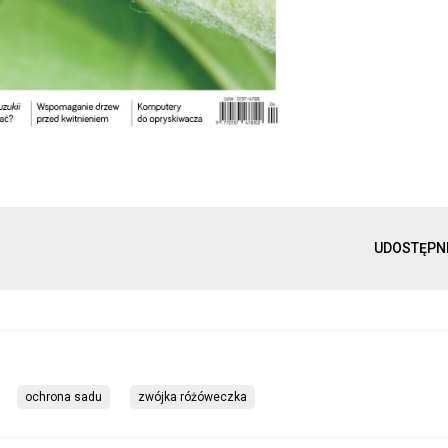
UDOSTĘPN
ochrona sadu
zwójka różóweczka