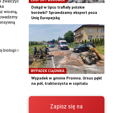
ie zwalczyć
jka
Dokąd w lipcu trafiały polskie
uż wiosną,
borówki? Sprawdzamy eksport poza
prowadzimy
Unię Europejską
ntensywną
 biologii i
WYPADEK CIĄGNIKA
Wypadek w gminie Promna. Ursus pękł
na pół, traktorzysta w szpitalu
Zapisz się na