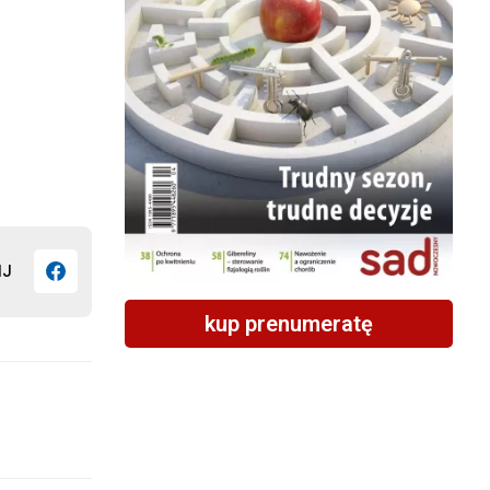
IJ
kup prenumeratę