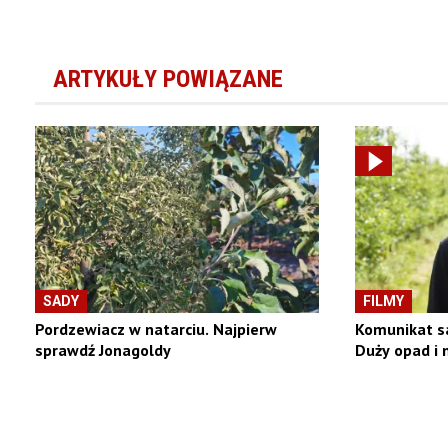
ARTYKUŁY POWIĄZANE
SADY
FILMY
Pordzewiacz w natarciu. Najpierw
Komunikat s
sprawdź Jonagoldy
Duży opad i