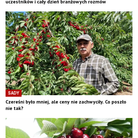
uczestników i cały dzień branżowych rozmów
SADY
Czereśni było mniej, ale ceny nie zachwyciły. Co poszło
nie tak?