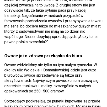
częściej zwracają na to uwagę. Z drugiej strony nie jest
oczywiście tak, że takie pytanie pada przy każdej
transakcji. Nagłaśnianie w mediach przypadków
fałszowania pochodzenia owoców i przesypywania towaru
ma sens, bo dociera także do mieszkańców dużych miast,
którzy z sadownictwem nie mają na co dzień nic
wspólnego. Nieraz dopytują sprzedających: „A czy to na
pewno polska czereśnia?”.
Owoce jako zdrowa przekąska do biura
Owoce widzieliśmy nie tylko na tym małym ryneczku. W
okolicy ulic Wołoskiej i Domaniewskiej, gdzie jest dużo
biurowców, owoce sprzedawane są także przy
skrzyżowaniach. Największym powodzeniem cieszą się
czereśnie, truskawki i maliny, szczególnie w małych
opakowaniach po 250–500 gramów.
Sprzedający podkreślają, że punetki kupowane są przede
wszystkim przez pracowników biurowych. Można je kupić