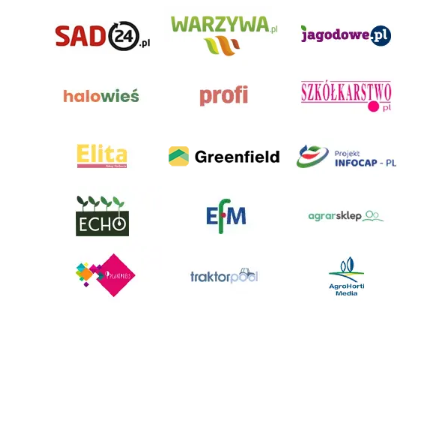
AgroHorti Media Sp. z o.o. ul. Metalowa 5, 60-118 Poznań. Akta rejestrowe
przechowywane w Sądzie Rejonowym Poznań - Nowe Miasto i Wilda w
Poznaniu, VIII Wydziale Gospodarczym, KRS 0001116269, NIP 7792573719,
REGON 529158846, kapitał zakładowy: 3.608.000 PLN.
Wszystkie prezentowane w ramach niniejszego portalu treści są
własnością AgroHorti Media Sp. z o.o, są zastrzeżone i chronione prawem