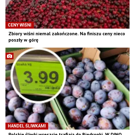
CENY WIŚNI
Zbiory wiśni niemal zakończone. Na finiszu ceny nieco
poszły w górę
HANDEL ŚLIWKAMI
Polskie śliwki wreszcie trafiają do Biedronki. W DINO