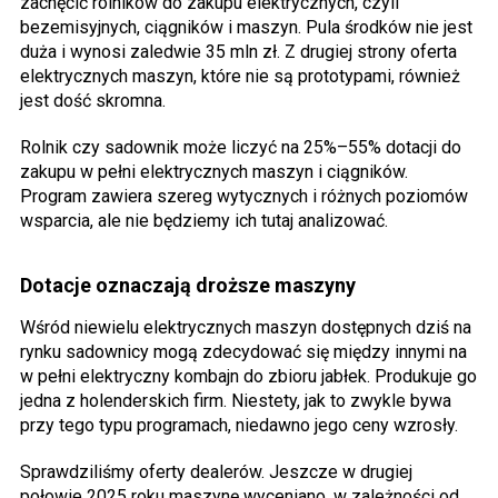
zachęcić rolników do zakupu elektrycznych, czyli
bezemisyjnych, ciągników i maszyn. Pula środków nie jest
duża i wynosi zaledwie 35 mln zł. Z drugiej strony oferta
elektrycznych maszyn, które nie są prototypami, również
jest dość skromna.
Rolnik czy sadownik może liczyć na 25%–55% dotacji do
zakupu w pełni elektrycznych maszyn i ciągników.
Program zawiera szereg wytycznych i różnych poziomów
wsparcia, ale nie będziemy ich tutaj analizować.
Dotacje oznaczają droższe maszyny
Wśród niewielu elektrycznych maszyn dostępnych dziś na
rynku sadownicy mogą zdecydować się między innymi na
w pełni elektryczny kombajn do zbioru jabłek. Produkuje go
jedna z holenderskich firm. Niestety, jak to zwykle bywa
przy tego typu programach, niedawno jego ceny wzrosły.
Sprawdziliśmy oferty dealerów. Jeszcze w drugiej
połowie 2025 roku maszynę wyceniano, w zależności od