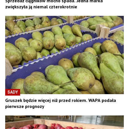
Sprzedaż ciągników mocno spada. Jedna marka
zwiększyła ją niemal czterokrotnie
SADY
Gruszek będzie więcej niż przed rokiem. WAPA podała
pierwsze prognozy