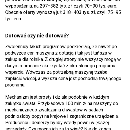
wyposażenia, na 297–382 tys. zł, czyli 70–90 tys. euro.
Obecnie oferty wynoszą już 318–403 tys. zł, czyli 75–95
tys. euro.
Dotować czy nie dotować?
Zwolennicy takich programów podkreślają, że nawet po
podwyżce cen maszyna z dotacją i tak jest tańsza w
zakupie dla rolnika. Z drugiej strony nie wszyscy mogą w
danym momencie skorzystać z określonego programu
wsparcia. Wówczas za potrzebną maszynę trzeba
zapłacić więcej, a wyższa cena jest pochodną trwającego
programu.
Mechanizm jest prosty i działa podobnie w każdym
zakątku świata. Przykładowe 100 mln zł na maszyny do
mechanicznego zwalczania chwastów w sadach
podniosłoby popyt na krajowe i zagraniczne urządzenia.
Producenci i dealerzy byliby wtedy pewni większej
sprzedaży. Czy można ich za to winić? Nie do końca.