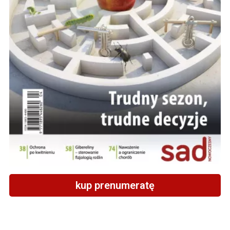
kup prenumeratę