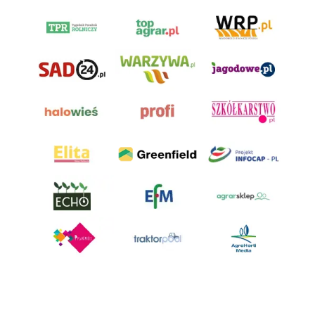
AgroHorti Media Sp. z o.o. ul. Metalowa 5, 60-118 Poznań. Akta rejestrowe
przechowywane w Sądzie Rejonowym Poznań - Nowe Miasto i Wilda w
Poznaniu, VIII Wydziale Gospodarczym, KRS 0001116269, NIP 7792573719,