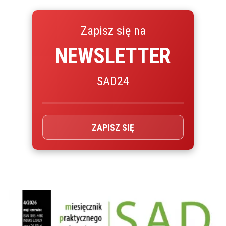
Zapisz się na
NEWSLETTER
SAD24
ZAPISZ SIĘ