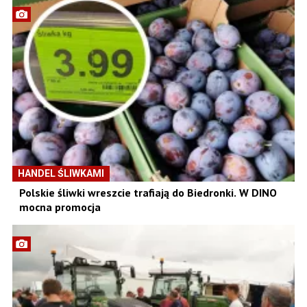
HANDEL ŚLIWKAMI
Polskie śliwki wreszcie trafiają do Biedronki. W DINO
mocna promocja