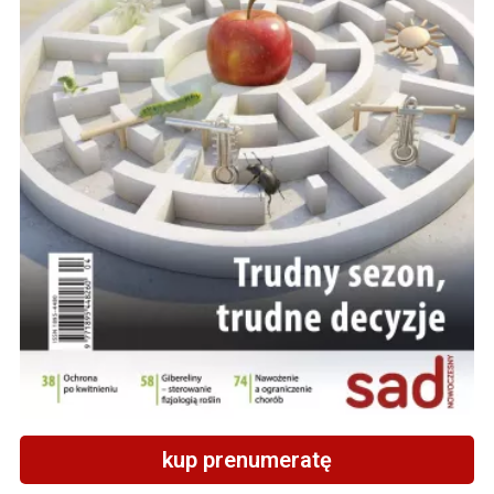
kup prenumeratę