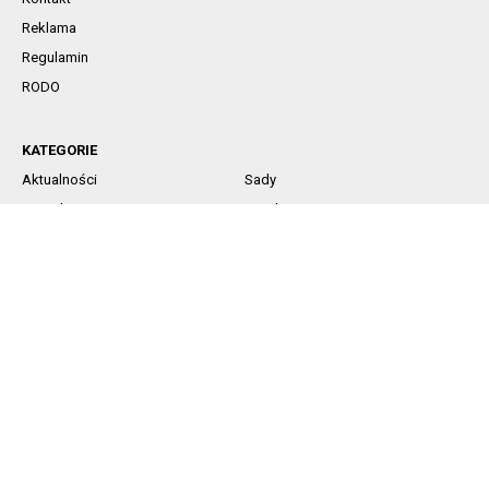
Reklama
Regulamin
RODO
KATEGORIE
Aktualności
Sady
Jagodowe
Rynek
Komunikaty sadownicze
Ochrona
Nawożenie
Technika
SOCIAL MEDIA