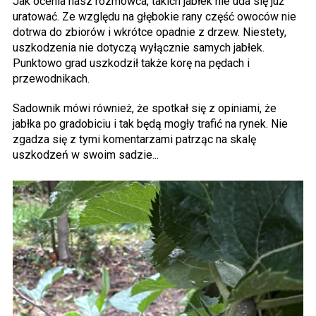
Jak ocenia nasz rozmówca, takich jabłek nie uda się już
uratować. Ze względu na głębokie rany część owoców nie
dotrwa do zbiorów i wkrótce opadnie z drzew. Niestety,
uszkodzenia nie dotyczą wyłącznie samych jabłek.
Punktowo grad uszkodził także korę na pędach i
przewodnikach.
Sadownik mówi również, że spotkał się z opiniami, że
jabłka po gradobiciu i tak będą mogły trafić na rynek. Nie
zgadza się z tymi komentarzami patrząc na skalę
uszkodzeń w swoim sadzie...