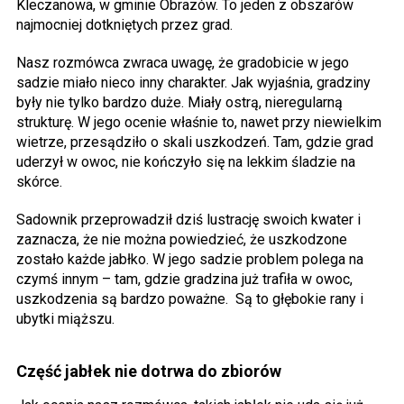
Kleczanowa, w gminie Obrazów. To jeden z obszarów
najmocniej dotkniętych przez grad.
Nasz rozmówca zwraca uwagę, że gradobicie w jego
sadzie miało nieco inny charakter. Jak wyjaśnia, gradziny
były nie tylko bardzo duże. Miały ostrą, nieregularną
strukturę. W jego ocenie właśnie to, nawet przy niewielkim
wietrze, przesądziło o skali uszkodzeń. Tam, gdzie grad
uderzył w owoc, nie kończyło się na lekkim śladzie na
skórce.
Sadownik przeprowadził dziś lustrację swoich kwater i
zaznacza, że nie można powiedzieć, że uszkodzone
zostało każde jabłko. W jego sadzie problem polega na
czymś innym – tam, gdzie gradzina już trafiła w owoc,
uszkodzenia są bardzo poważne. Są to głębokie rany i
ubytki miąższu.
Część jabłek nie dotrwa do zbiorów