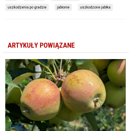
uszkodzenia po gradzie
jabłonie
uszkodzone jabłka
ARTYKUŁY POWIĄZANE