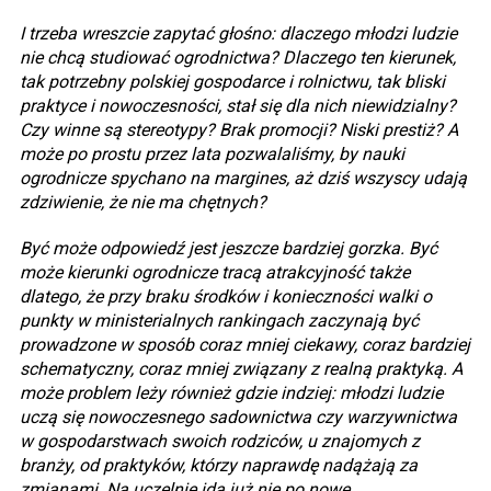
I trzeba wreszcie zapytać głośno: dlaczego młodzi ludzie
nie chcą studiować ogrodnictwa? Dlaczego ten kierunek,
tak potrzebny polskiej gospodarce i rolnictwu, tak bliski
praktyce i nowoczesności, stał się dla nich niewidzialny?
Czy winne są stereotypy? Brak promocji? Niski prestiż? A
może po prostu przez lata pozwalaliśmy, by nauki
ogrodnicze spychano na margines, aż dziś wszyscy udają
zdziwienie, że nie ma chętnych?
Być może odpowiedź jest jeszcze bardziej gorzka. Być
może kierunki ogrodnicze tracą atrakcyjność także
dlatego, że przy braku środków i konieczności walki o
punkty w ministerialnych rankingach zaczynają być
prowadzone w sposób coraz mniej ciekawy, coraz bardziej
schematyczny, coraz mniej związany z realną praktyką. A
może problem leży również gdzie indziej: młodzi ludzie
uczą się nowoczesnego sadownictwa czy warzywnictwa
w gospodarstwach swoich rodziców, u znajomych z
branży, od praktyków, którzy naprawdę nadążają za
zmianami. Na uczelnię idą już nie po nowe