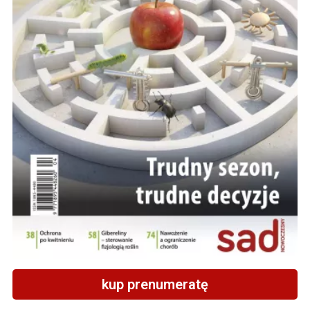
kup prenumeratę