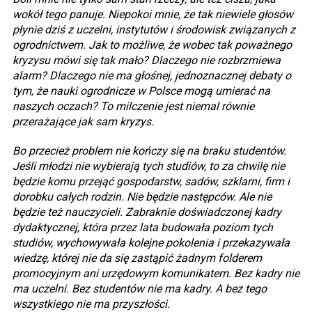
wokół tego panuje. Niepokoi mnie, że tak niewiele głosów
płynie dziś z uczelni, instytutów i środowisk związanych z
ogrodnictwem. Jak to możliwe, że wobec tak poważnego
kryzysu mówi się tak mało? Dlaczego nie rozbrzmiewa
alarm? Dlaczego nie ma głośnej, jednoznacznej debaty o
tym, że nauki ogrodnicze w Polsce mogą umierać na
naszych oczach? To milczenie jest niemal równie
przerażające jak sam kryzys.
Bo przecież problem nie kończy się na braku studentów.
Jeśli młodzi nie wybierają tych studiów, to za chwilę nie
będzie komu przejąć gospodarstw, sadów, szklarni, firm i
dorobku całych rodzin. Nie będzie następców. Ale nie
będzie też nauczycieli. Zabraknie doświadczonej kadry
dydaktycznej, która przez lata budowała poziom tych
studiów, wychowywała kolejne pokolenia i przekazywała
wiedzę, której nie da się zastąpić żadnym folderem
promocyjnym ani urzędowym komunikatem. Bez kadry nie
ma uczelni. Bez studentów nie ma kadry. A bez tego
wszystkiego nie ma przyszłości.