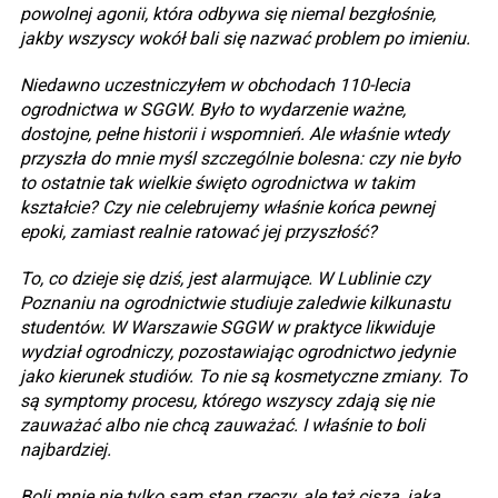
powolnej agonii, która odbywa się niemal bezgłośnie,
jakby wszyscy wokół bali się nazwać problem po imieniu.
Niedawno uczestniczyłem w obchodach 110-lecia
ogrodnictwa w SGGW. Było to wydarzenie ważne,
dostojne, pełne historii i wspomnień. Ale właśnie wtedy
przyszła do mnie myśl szczególnie bolesna: czy nie było
to ostatnie tak wielkie święto ogrodnictwa w takim
kształcie? Czy nie celebrujemy właśnie końca pewnej
epoki, zamiast realnie ratować jej przyszłość?
To, co dzieje się dziś, jest alarmujące. W Lublinie czy
Poznaniu na ogrodnictwie studiuje zaledwie kilkunastu
studentów. W Warszawie SGGW w praktyce likwiduje
wydział ogrodniczy, pozostawiając ogrodnictwo jedynie
jako kierunek studiów. To nie są kosmetyczne zmiany. To
są symptomy procesu, którego wszyscy zdają się nie
zauważać albo nie chcą zauważać. I właśnie to boli
najbardziej.
Boli mnie nie tylko sam stan rzeczy, ale też cisza, jaka