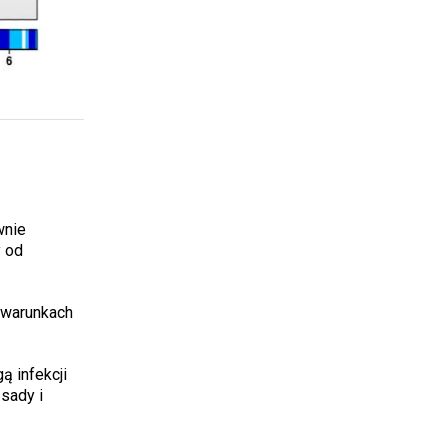
wnie
y od
 warunkach
ą infekcji
 sady i