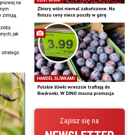
niowej na
Zbiory wiśni niemal zakończone. Na
wnym
finiszu ceny nieco poszły w górę
 zimują.
rzeby
nych, jak
strategii
HANDEL ŚLIWKAMI
Polskie śliwki wreszcie trafiają do
Biedronki. W DINO mocna promocja
Zapisz się na