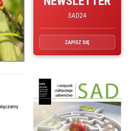
NEWSLETTER
SAD24
ZAPISZ SIĘ
załączamy