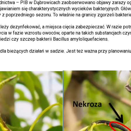
odnictwa – PIB w Dąbrowicach zaobserwowano objawy zarazy og
jawianiem się charakterystycznych wycieków bakteryjnych. Głó
z poprzedniego sezonu. To właśnie na granicy zgorzeli bakterie
ależy dezynfekować, a miejsca cięcia zabezpieczać. W razie pot
ia w fazie wzrostu owoców, oparte na takich substancjach czyn
edzi czy szczep bakterii Bacillus amyloliquefaciens.
la bieżących działań w sadzie. Jest też ważna przy planowaniu 