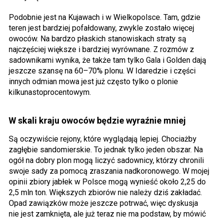
Podobnie jest na Kujawach i w Wielkopolsce. Tam, gdzie
teren jest bardziej pofałdowany, zwykle zostało więcej
owoców. Na bardzo płaskich stanowiskach straty są
najczęściej większe i bardziej wyrównane. Z rozmów z
sadownikami wynika, że także tam tylko Gala i Golden dają
jeszcze szansę na 60–70% plonu. W Idaredzie i części
innych odmian mowa jest już często tylko o plonie
kilkunastoprocentowym.
W skali kraju owoców będzie wyraźnie mniej
Są oczywiście rejony, które wyglądają lepiej. Chociażby
zagłębie sandomierskie. To jednak tylko jeden obszar. Na
ogół na dobry plon mogą liczyć sadownicy, którzy chronili
swoje sady za pomocą zraszania nadkoronowego. W mojej
opinii zbiory jabłek w Polsce mogą wynieść około 2,25 do
2,5 mln ton. Większych zbiorów nie należy dziś zakładać.
Opad zawiązków może jeszcze potrwać, więc dyskusja
nie jest zamknięta, ale już teraz nie ma podstaw, by mówić