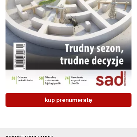
kup prenumeratę