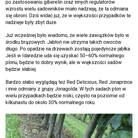
po zastosowaniu giberelin oraz innych regulatorów
wzrostu wielu sadowników miało nadzieję, że ta odmiana
się obroni. Dziś widać już, że w większości przypadków te
nadzieje były zbyt duże.
Już wcześniej było wiadomo, że wiele zawiązków było w
środku brązowych. Jabłoń nie utrzyma takich owoców
długo. Po opadzie na drzewach zostają pojedyncze jabłka.
Jeśli w Idaredzie uda się uzyskać 50–60% normalnego
plonu, będzie to dobry wynik, ale w większości sadów
będzie słabiej.
Bardzo słabo wyglądają też Red Delicious, Red Jonaprince
i inne odmiany z grupy Jonagolda. W tych sadach plon w
wielu przypadkach będzie niski, często na poziomie od
kilkunastu do około 30% normalnego roku.