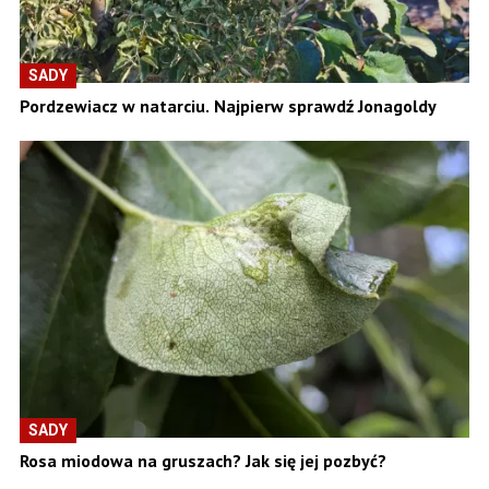
SADY
Pordzewiacz w natarciu. Najpierw sprawdź Jonagoldy
SADY
Rosa miodowa na gruszach? Jak się jej pozbyć?