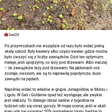
Sad24
Po przymrozkach nie wszędzie od razu było widać pełną
skalę szkód. Były kwatery albo części kwater, gdzie można
było cieszyć się z liczby zawiązków. Dziś ten optymizm
maleje, jeśli spojrzymy, co leży pod drzewami. Albo inaczej
– ile zawiązków leży pod drzewami. Na jabłoniach coś
zostaje, owszem, ale są to naprawdę pojedyncze, duże
zawiązki na pędach.
Najsilniej widać to właśnie w grupie Jonagoldów, w Mutsu i
Ligolu. W Gali i Goldenie opad też występuje, ale zwykle
jest słabszy. To dlatego obraz sadów z tygodnia na
tydzień robi się coraz gorszy. W mojej ocenie, jeśli w skali
kraju uda się osiągnąć 50% normalnego plonu, będzie to