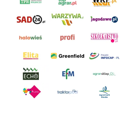
AgroHorti Media Sp. z o.o. ul. Metalowa 5, 60-118 Poznań. Akta rejestrowe
przechowywane w Sądzie Rejonowym Poznań - Nowe Miasto i Wilda w
Poznaniu, VIII Wydziale Gospodarczym, KRS 0001116269, NIP 7792573719,
REGON 529158846, kapitał zakładowy: 3.608.000 PLN.