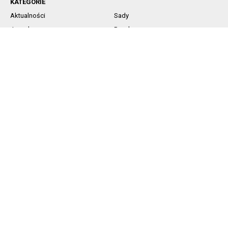
KATEGORIE
Aktualności
Sady
Jagodowe
Rynek
Komunikaty sadownicze
Ochrona
Nawożenie
Technika
SOCIAL MEDIA