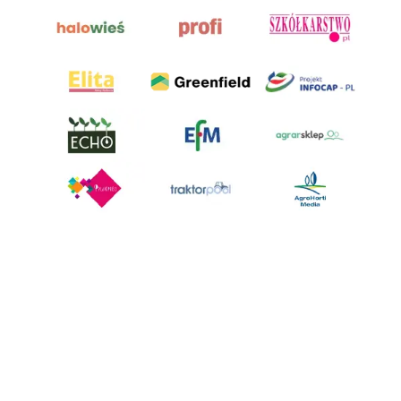
AgroHorti Media Sp. z o.o. ul. Metalowa 5, 60-118 Poznań. Akta rejestrowe
przechowywane w Sądzie Rejonowym Poznań - Nowe Miasto i Wilda w
Poznaniu, VIII Wydziale Gospodarczym, KRS 0001116269, NIP 7792573719,
REGON 529158846, kapitał zakładowy: 3.608.000 PLN.
Wszystkie prezentowane w ramach niniejszego portalu treści są
własnością AgroHorti Media Sp. z o.o, są zastrzeżone i chronione prawem
autorskim, kopiowanie i dalsze rozpowszechnianie treści jest zabronione.
(art. 25 ust. 1 pkt 1b ustawy z 4 lutego 1994 roku o prawie autorskim i
prawach pokrewnych.