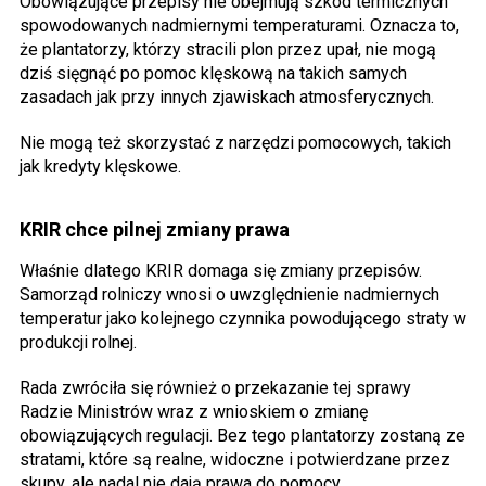
Obowiązujące przepisy nie obejmują szkód termicznych
spowodowanych nadmiernymi temperaturami. Oznacza to,
że plantatorzy, którzy stracili plon przez upał, nie mogą
dziś sięgnąć po pomoc klęskową na takich samych
zasadach jak przy innych zjawiskach atmosferycznych.
Nie mogą też skorzystać z narzędzi pomocowych, takich
jak kredyty klęskowe.
KRIR chce pilnej zmiany prawa
Właśnie dlatego KRIR domaga się zmiany przepisów.
Samorząd rolniczy wnosi o uwzględnienie nadmiernych
temperatur jako kolejnego czynnika powodującego straty w
produkcji rolnej.
Rada zwróciła się również o przekazanie tej sprawy
Radzie Ministrów wraz z wnioskiem o zmianę
obowiązujących regulacji. Bez tego plantatorzy zostaną ze
stratami, które są realne, widoczne i potwierdzane przez
skupy, ale nadal nie dają prawa do pomocy.