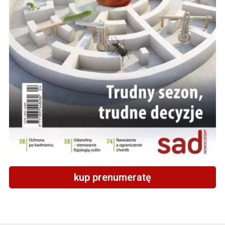
kup prenumeratę