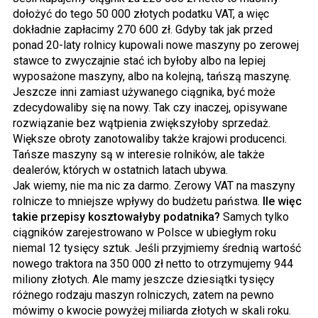
dołożyć do tego 50 000 złotych podatku VAT, a więc
dokładnie zapłacimy 270 600 zł. Gdyby tak jak przed
ponad 20-laty rolnicy kupowali nowe maszyny po zerowej
stawce to zwyczajnie stać ich byłoby albo na lepiej
wyposażone maszyny, albo na kolejną, tańszą maszynę.
Jeszcze inni zamiast używanego ciągnika, być może
zdecydowaliby się na nowy. Tak czy inaczej, opisywane
rozwiązanie bez wątpienia zwiększyłoby sprzedaż.
Większe obroty zanotowaliby także krajowi producenci.
Tańsze maszyny są w interesie rolników, ale także
dealerów, których w ostatnich latach ubywa.
Jak wiemy, nie ma nic za darmo. Zerowy VAT na maszyny
rolnicze to mniejsze wpływy do budżetu państwa.
Ile więc
takie przepisy kosztowałyby podatnika?
Samych tylko
ciągników zarejestrowano w Polsce w ubiegłym roku
niemal 12 tysięcy sztuk. Jeśli przyjmiemy średnią wartość
nowego traktora na 350 000 zł netto to otrzymujemy 944
miliony złotych. Ale mamy jeszcze dziesiątki tysięcy
różnego rodzaju maszyn rolniczych, zatem na pewno
mówimy o kwocie powyżej miliarda złotych w skali roku.