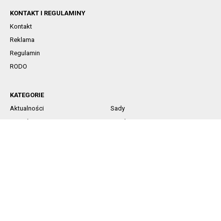
KONTAKT I REGULAMINY
Kontakt
Reklama
Regulamin
RODO
KATEGORIE
Aktualności
Sady
Jagodowe
Rynek
Komunikaty sadownicze
Ochrona
Nawożenie
Technika
SOCIAL MEDIA