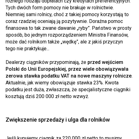
różnego rodzaju dopłatach czy kredytach preferencyjnych.
Tych dwóch form pomocy nie brakuje w rolnictwie.
Niemniej sami rolnicy, choć z takiej pomocy korzystają to
coraz rzadziej oceniają ją pozytywnie. Doraźna pomoc
finansowa to tak zwane dawanie „ryby”. Państwo w prosty
sposób, bo jednym rozporządzeniem Ministra Finansów,
może dać rolnikom także „wędkę”, ale z jakiś przyczyn
tego nie praktykuje...
Dealerzy ciągników przypominają, że
przed wejściem
Polski do Unii Europejskiej, przez wiele obowiązywała
zerowa stawka podatku VAT na nowe maszyny rolnicze
.
Aktualnie, jak wiemy obowiązuje stawka 23%. Kwota
podatku jest duża, zwłaszcza, że specjalistyczne ciągniki
kosztują dziś 200 000 zł netto wzwyż.
Zwiększenie sprzedaży i ulga dla rolników
Jeśli kupujemy ciągnik za 220 000 zł netto to musimy