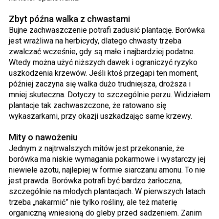
Zbyt późna walka z chwastami
Bujne zachwaszczenie potrafi zadusić plantację. Borówka
jest wrażliwa na herbicydy, dlatego chwasty trzeba
zwalczać wcześnie, gdy są małe i najbardziej podatne.
Wtedy można użyć niższych dawek i ograniczyć ryzyko
uszkodzenia krzewów. Jeśli ktoś przegapi ten moment,
później zaczyna się walka dużo trudniejsza, droższa i
mniej skuteczna. Dotyczy to szczególnie perzu. Widziałem
plantacje tak zachwaszczone, że ratowano się
wykaszarkami, przy okazji uszkadzając same krzewy.
Mity o nawożeniu
Jednym z najtrwalszych mitów jest przekonanie, że
borówka ma niskie wymagania pokarmowe i wystarczy jej
niewiele azotu, najlepiej w formie siarczanu amonu. To nie
jest prawda. Borówka potrafi być bardzo żarłoczna,
szczególnie na młodych plantacjach. W pierwszych latach
trzeba „nakarmić” nie tylko rośliny, ale też materię
organiczną wniesioną do gleby przed sadzeniem. Zanim