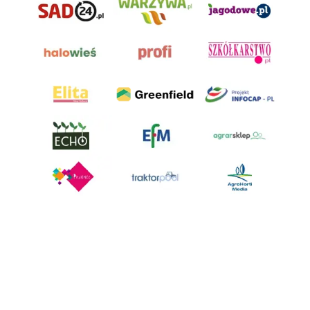
AgroHorti Media Sp. z o.o. ul. Metalowa 5, 60-118 Poznań. Akta rejestrowe
przechowywane w Sądzie Rejonowym Poznań - Nowe Miasto i Wilda w
Poznaniu, VIII Wydziale Gospodarczym, KRS 0001116269, NIP 7792573719,
REGON 529158846, kapitał zakładowy: 3.608.000 PLN.
Wszystkie prezentowane w ramach niniejszego portalu treści są
własnością AgroHorti Media Sp. z o.o, są zastrzeżone i chronione prawem
autorskim, kopiowanie i dalsze rozpowszechnianie treści jest zabronione.