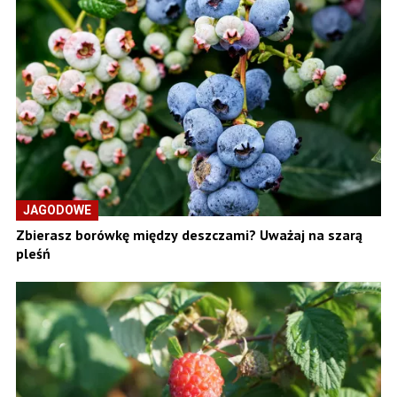
JAGODOWE
Zbierasz borówkę między deszczami? Uważaj na szarą
pleśń