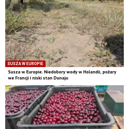
SUSZA W EUROPIE
Susza w Europie. Niedobory wody w Holandii, pożary
we Francji i niski stan Dunaju